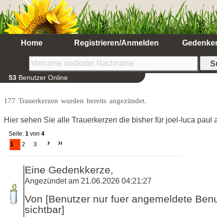
Home
Registrieren/Anmelden
Gedenke
53
Benutzer Online
177 Trauerkerzen wurden bereits angezündet.
Hier sehen Sie alle Trauerkerzen die bisher für joel-luca pau
Seite:
1
von
4
1
2
3
Eine Gedenkkerze,
Angezündet am 21.06.2026 04:21:27
Von [Benutzer nur fuer angemeldete Ben
sichtbar]