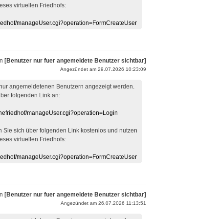
eses virtuellen Friedhofs:
efriedhof/manageUser.cgi?operation=FormCreateUser
on
[Benutzer nur fuer angemeldete Benutzer sichtbar]
Angezündet am 29.07.2026 10:23:09
 nur angemeldetenen Benutzern angezeigt werden.
über folgenden Link an:
linefriedhof/manageUser.cgi?operation=Login
en Sie sich über folgenden Link kostenlos und nutzen
eses virtuellen Friedhofs:
efriedhof/manageUser.cgi?operation=FormCreateUser
on
[Benutzer nur fuer angemeldete Benutzer sichtbar]
Angezündet am 26.07.2026 11:13:51