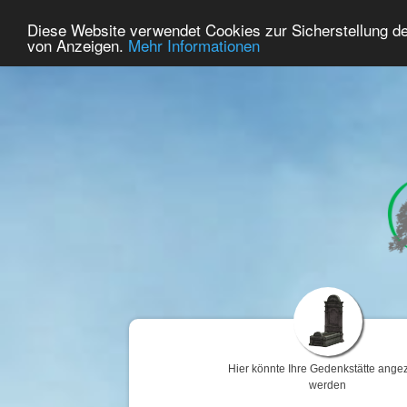
66
Benutzer Online
Diese Website verwendet Cookies zur Sicherstellung d
Home
Premium
Gedenken
von Anzeigen.
Mehr Informationen
Hier könnte Ihre Gedenkstätte angez
werden