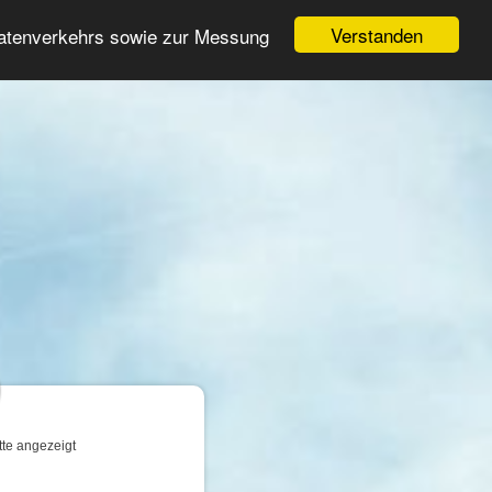
Login
Registrieren
Verstanden
Datenverkehrs sowie zur Messung
Suche
n
tte angezeigt