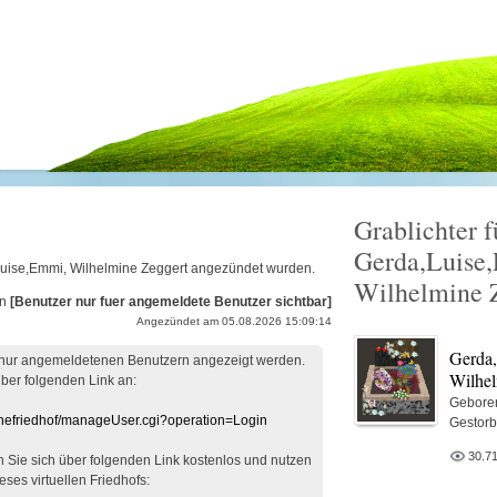
Grablichter f
.
Gerda,Luise
a,Luise,Emmi, Wilhelmine Zeggert angezündet wurden.
Wilhelmine 
on
[Benutzer nur fuer angemeldete Benutzer sichtbar]
Angezündet am 05.08.2026 15:09:14
Gerda
 nur angemeldetenen Benutzern angezeigt werden.
Wilhel
über folgenden Link an:
Gebore
linefriedhof/manageUser.cgi?operation=Login
Gestor
30.7
en Sie sich über folgenden Link kostenlos und nutzen
eses virtuellen Friedhofs: