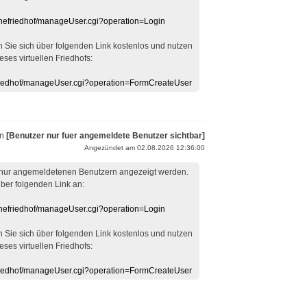
linefriedhof/manageUser.cgi?operation=Login
en Sie sich über folgenden Link kostenlos und nutzen
eses virtuellen Friedhofs:
efriedhof/manageUser.cgi?operation=FormCreateUser
on
[Benutzer nur fuer angemeldete Benutzer sichtbar]
Angezündet am 02.08.2026 12:36:00
 nur angemeldetenen Benutzern angezeigt werden.
über folgenden Link an:
linefriedhof/manageUser.cgi?operation=Login
en Sie sich über folgenden Link kostenlos und nutzen
eses virtuellen Friedhofs:
efriedhof/manageUser.cgi?operation=FormCreateUser