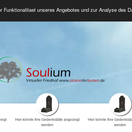
er Funktionalitaet unseres Angebotes und zur Analyse des 
Trauerforum
Erweiterte Suche
Anmelde
eigt
Hier könnte Ihre Gedenkstätte angezeigt
Hier könnte Ihre Gedenkstä
werden
werden