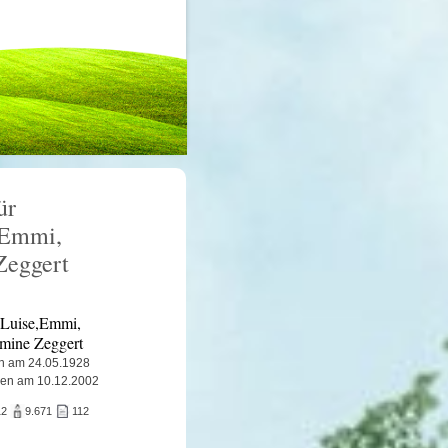
ür
,Emmi,
Zeggert
,Luise,Emmi,
mine Zeggert
n am 24.05.1928
ben am 10.12.2002
12
9.671
112