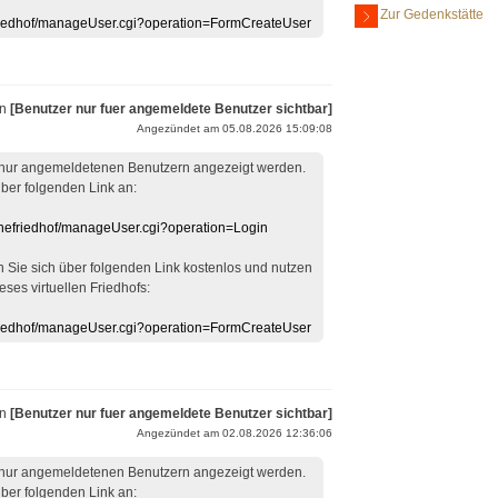
Zur Gedenkstätte
efriedhof/manageUser.cgi?operation=FormCreateUser
on
[Benutzer nur fuer angemeldete Benutzer sichtbar]
Angezündet am 05.08.2026 15:09:08
 nur angemeldetenen Benutzern angezeigt werden.
über folgenden Link an:
linefriedhof/manageUser.cgi?operation=Login
en Sie sich über folgenden Link kostenlos und nutzen
eses virtuellen Friedhofs:
efriedhof/manageUser.cgi?operation=FormCreateUser
on
[Benutzer nur fuer angemeldete Benutzer sichtbar]
Angezündet am 02.08.2026 12:36:06
 nur angemeldetenen Benutzern angezeigt werden.
über folgenden Link an: