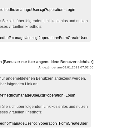
linefriedhof/manageUser.cgi?operation=Login
en Sie sich über folgenden Link kostenlos und nutzen
eses virtuellen Friedhofs:
efriedhof/manageUser.cgi?operation=FormCreateUser
on
[Benutzer nur fuer angemeldete Benutzer sichtbar]
Angezündet am 09.01.2023 07:02:00
 nur angemeldetenen Benutzern angezeigt werden.
über folgenden Link an:
linefriedhof/manageUser.cgi?operation=Login
en Sie sich über folgenden Link kostenlos und nutzen
eses virtuellen Friedhofs:
efriedhof/manageUser.cgi?operation=FormCreateUser