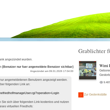
Grablichter 
Frank angezündet wurden.
Wimi 
on
[Benutzer nur fuer angemeldete Benutzer sichtbar]
Gebore
Angezündet am 09.01.2026 17:04:00
Gestorb
 nur angemeldetenen Benutzern angezeigt werden.
9.48
über folgenden Link an:
linefriedhof/manageUser.cgi?operation=Login
Zur Gedenkstätte
en Sie sich über folgenden Link kostenlos und nutzen
eses virtuellen Friedhofs: