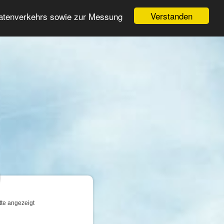
Login
Registrieren
Verstanden
Datenverkehrs sowie zur Messung
Suche
n
tte angezeigt