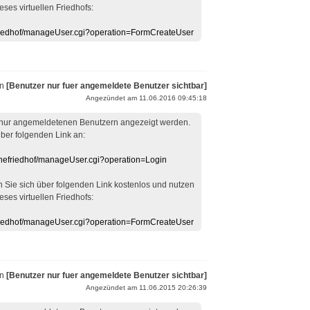
eses virtuellen Friedhofs:
efriedhof/manageUser.cgi?operation=FormCreateUser
on
[Benutzer nur fuer angemeldete Benutzer sichtbar]
Angezündet am 11.06.2016 09:45:18
 nur angemeldetenen Benutzern angezeigt werden.
über folgenden Link an:
linefriedhof/manageUser.cgi?operation=Login
en Sie sich über folgenden Link kostenlos und nutzen
eses virtuellen Friedhofs:
efriedhof/manageUser.cgi?operation=FormCreateUser
on
[Benutzer nur fuer angemeldete Benutzer sichtbar]
Angezündet am 11.06.2015 20:26:39