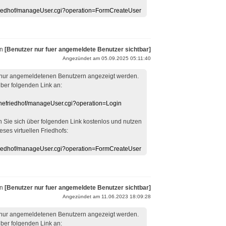
efriedhof/manageUser.cgi?operation=FormCreateUser
on
[Benutzer nur fuer angemeldete Benutzer sichtbar]
Angezündet am 05.09.2025 05:11:40
 nur angemeldetenen Benutzern angezeigt werden.
über folgenden Link an:
linefriedhof/manageUser.cgi?operation=Login
en Sie sich über folgenden Link kostenlos und nutzen
eses virtuellen Friedhofs:
efriedhof/manageUser.cgi?operation=FormCreateUser
on
[Benutzer nur fuer angemeldete Benutzer sichtbar]
Angezündet am 11.06.2023 18:09:28
 nur angemeldetenen Benutzern angezeigt werden.
über folgenden Link an: