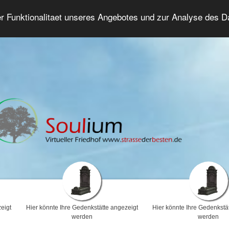
er Funktionalitaet unseres Angebotes und zur Analyse des 
Trauerforum
Erweiterte Suche
Anmelde
eigt
Hier könnte Ihre Gedenkstätte angezeigt
Hier könnte Ihre Gedenkstä
werden
werden