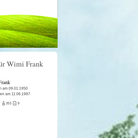
für Wimi Frank
Frank
n am 09.01.1950
en am 11.06.1997
7
353
9