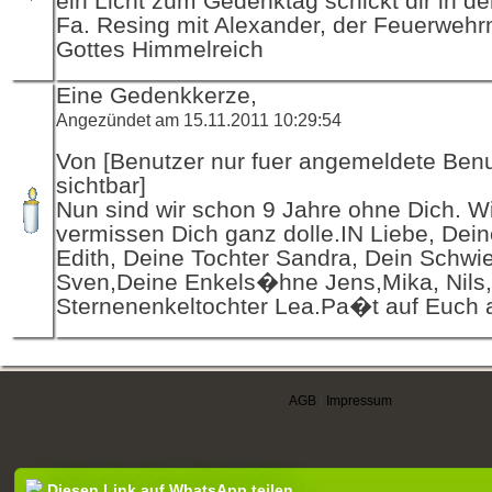
ein Licht zum Gedenktag schickt dir in d
Fa. Resing mit Alexander, der Feuerwehr
Gottes Himmelreich
Eine Gedenkkerze,
Angezündet am 15.11.2011 10:29:54
Von [Benutzer nur fuer angemeldete Ben
sichtbar]
Nun sind wir schon 9 Jahre ohne Dich. W
vermissen Dich ganz dolle.IN Liebe, Dei
Edith, Deine Tochter Sandra, Dein Schwi
Sven,Deine Enkels�hne Jens,Mika, Nils,
Sternenenkeltochter Lea.Pa�t auf Euch a
AGB
|
Impressum
Diesen Link auf WhatsApp teilen