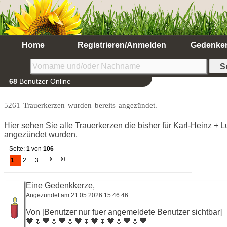
Home
Registrieren/Anmelden
Gedenke
68
Benutzer Online
5261 Trauerkerzen wurden bereits angezündet.
Hier sehen Sie alle Trauerkerzen die bisher für Karl-Heinz +
angezündet wurden.
Seite:
1
von
106
1
2
3
Eine Gedenkkerze,
Angezündet am 21.05.2026 15:46:46
Von [Benutzer nur fuer angemeldete Benutzer sichtbar]
🖤🌷🖤🌷🖤🌷🖤🌷🖤🌷🖤🌷🖤🌷🖤