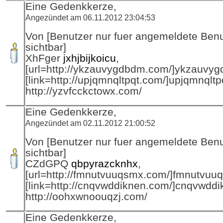
Eine Gedenkkerze,
Angezündet am 06.11.2012 23:04:53
Von [Benutzer nur fuer angemeldete Ben
sichtbar]
XhFger
jxhjbijkoicu
,
[url=http://ykzauvygdbdm.com/]ykzauvygd
[link=http://upjqmnqltpqt.com/]upjqmnqltpqt
http://yzvfcckctowx.com/
Eine Gedenkkerze,
Angezündet am 02.11.2012 21:00:52
Von [Benutzer nur fuer angemeldete Ben
sichtbar]
CZdGPQ
qbpyrazcknhx
,
[url=http://fmnutvuuqsmx.com/]fmnutvuuqs
[link=http://cnqvwddiknen.com/]cnqvwddik
http://oohxwnoouqzj.com/
Eine Gedenkkerze,