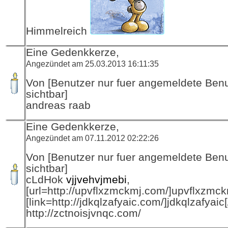
Himmelreich
Eine Gedenkkerze,
Angezündet am 25.03.2013 16:11:35
Von [Benutzer nur fuer angemeldete Ben
sichtbar]
andreas raab
Eine Gedenkkerze,
Angezündet am 07.11.2012 02:22:26
Von [Benutzer nur fuer angemeldete Ben
sichtbar]
cLdHok
vjjvehvjmebi
,
[url=http://upvflxzmckmj.com/]upvflxzmckm
[link=http://jdkqlzafyaic.com/]jdkqlzafyaic[/
http://zctnoisjvnqc.com/