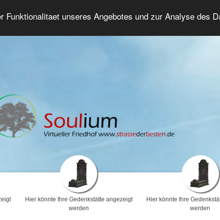
er Funktionalitaet unseres Angebotes und zur Analyse des 
Trauerforum
Erweiterte Suche
Anmelde
eigt
Hier könnte Ihre Gedenkstätte angezeigt
Hier könnte Ihre Gedenkstä
werden
werden