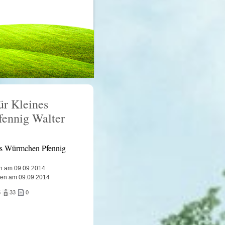
ür Kleines
ennig Walter
es Würmchen Pfennig
n am 09.09.2014
ben am 09.09.2014
5
33
0