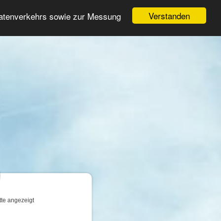
Login
Registrieren
Verstanden
Datenverkehrs sowie zur Messung
Suche
n
tte angezeigt