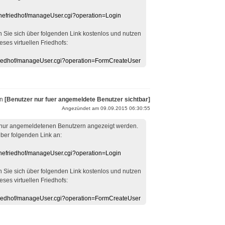
linefriedhof/manageUser.cgi?operation=Login
en Sie sich über folgenden Link kostenlos und nutzen
eses virtuellen Friedhofs:
efriedhof/manageUser.cgi?operation=FormCreateUser
on
[Benutzer nur fuer angemeldete Benutzer sichtbar]
Angezündet am 09.09.2015 06:30:55
 nur angemeldetenen Benutzern angezeigt werden.
über folgenden Link an:
linefriedhof/manageUser.cgi?operation=Login
en Sie sich über folgenden Link kostenlos und nutzen
eses virtuellen Friedhofs:
efriedhof/manageUser.cgi?operation=FormCreateUser