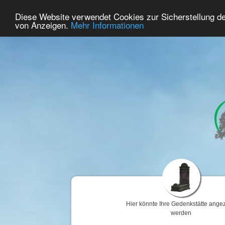
36
Benutzer Online
Diese Website verwendet Cookies zur Sicherstellung d
Home
Premium
Gedenken
von Anzeigen.
Mehr Informationen
Hier könnte Ihre Gedenkstätte angez
werden