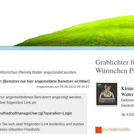
Grablichter f
Würmchen Pf
nes Würmchen Pfennig Walter angezündet wurden.
on
[Benutzer nur fuer angemeldete Benutzer sichtbar]
Klein
Angezündet am 09.09.2016 06:34:27
Walter
 nur angemeldetenen Benutzern angezeigt werden.
Gebore
über folgenden Link an:
Gestor
linefriedhof/manageUser.cgi?operation=Login
9.53
en Sie sich über folgenden Link kostenlos und nutzen
Zur Gedenkstätte
eses virtuellen Friedhofs: