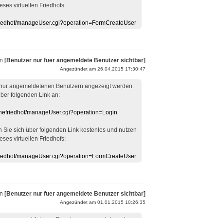
eses virtuellen Friedhofs:
efriedhof/manageUser.cgi?operation=FormCreateUser
on
[Benutzer nur fuer angemeldete Benutzer sichtbar]
Angezündet am 26.04.2015 17:30:47
 nur angemeldetenen Benutzern angezeigt werden.
über folgenden Link an:
linefriedhof/manageUser.cgi?operation=Login
en Sie sich über folgenden Link kostenlos und nutzen
eses virtuellen Friedhofs:
efriedhof/manageUser.cgi?operation=FormCreateUser
on
[Benutzer nur fuer angemeldete Benutzer sichtbar]
Angezündet am 01.01.2015 10:26:35