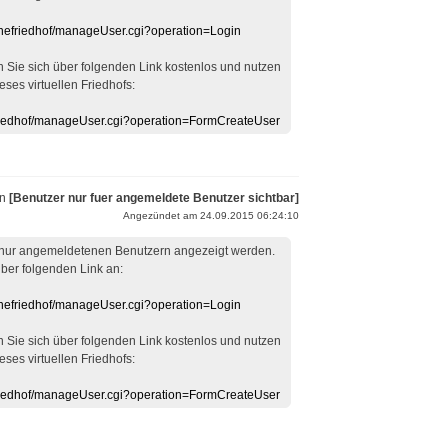
linefriedhof/manageUser.cgi?operation=Login
en Sie sich über folgenden Link kostenlos und nutzen
eses virtuellen Friedhofs:
efriedhof/manageUser.cgi?operation=FormCreateUser
on
[Benutzer nur fuer angemeldete Benutzer sichtbar]
Angezündet am 24.09.2015 06:24:10
 nur angemeldetenen Benutzern angezeigt werden.
über folgenden Link an:
linefriedhof/manageUser.cgi?operation=Login
en Sie sich über folgenden Link kostenlos und nutzen
eses virtuellen Friedhofs:
efriedhof/manageUser.cgi?operation=FormCreateUser