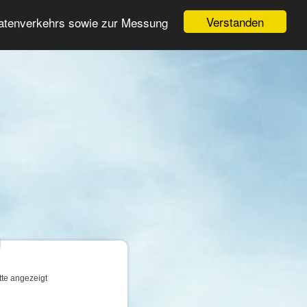
Login
Registrieren
Verstanden
Datenverkehrs sowie zur Messung
Suche
n
tte angezeigt