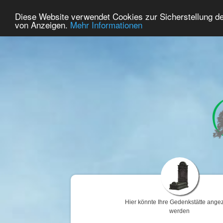
44
Benutzer Online
Diese Website verwendet Cookies zur Sicherstellung d
Home
Premium
Gedenken
von Anzeigen.
Mehr Informationen
Hier könnte Ihre Gedenkstätte angez
werden