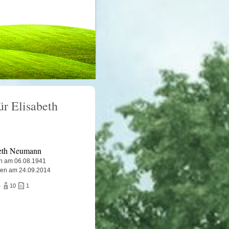
ür Elisabeth
beth Neumann
n am 06.08.1941
ben am 24.09.2014
4
10
1