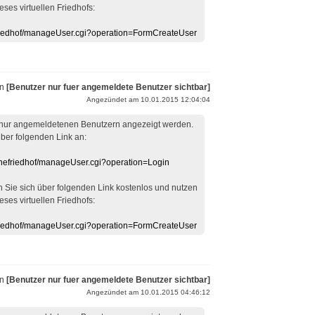
eses virtuellen Friedhofs:
efriedhof/manageUser.cgi?operation=FormCreateUser
on
[Benutzer nur fuer angemeldete Benutzer sichtbar]
Angezündet am 10.01.2015 12:04:04
 nur angemeldetenen Benutzern angezeigt werden.
über folgenden Link an:
linefriedhof/manageUser.cgi?operation=Login
en Sie sich über folgenden Link kostenlos und nutzen
eses virtuellen Friedhofs:
efriedhof/manageUser.cgi?operation=FormCreateUser
on
[Benutzer nur fuer angemeldete Benutzer sichtbar]
Angezündet am 10.01.2015 04:46:12