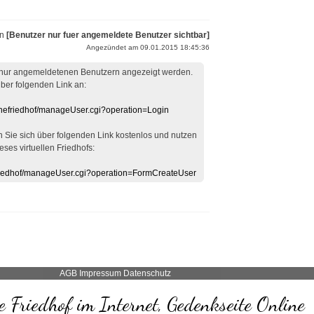
on
[Benutzer nur fuer angemeldete Benutzer sichtbar]
Angezündet am 09.01.2015 18:45:36
 nur angemeldetenen Benutzern angezeigt werden.
über folgenden Link an:
linefriedhof/manageUser.cgi?operation=Login
en Sie sich über folgenden Link kostenlos und nutzen
eses virtuellen Friedhofs:
efriedhof/manageUser.cgi?operation=FormCreateUser
AGB
Impressum
Datenschutz
 Friedhof im Internet, Gedenkseite Online