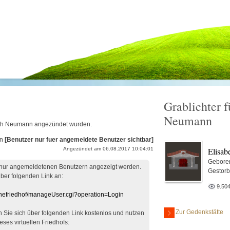
Grablichter f
Neumann
abeth Neumann angezündet wurden.
on
[Benutzer nur fuer angemeldete Benutzer sichtbar]
Elisa
Angezündet am 06.08.2017 10:04:01
Gebore
 nur angemeldetenen Benutzern angezeigt werden.
Gestor
über folgenden Link an:
9.50
linefriedhof/manageUser.cgi?operation=Login
Zur Gedenkstätte
en Sie sich über folgenden Link kostenlos und nutzen
eses virtuellen Friedhofs: