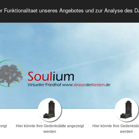
er Funktionalitaet unseres Angebotes und zur Analyse des 
Trauerforum
Erweiterte Suche
Anmelde
eigt
Hier könnte Ihre Gedenkstätte angezeigt
Hier könnte Ihre Gedenkstä
werden
werden