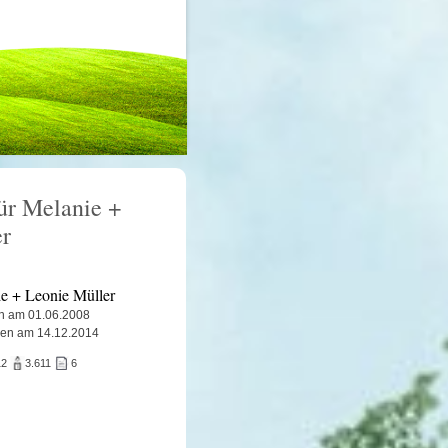
für Melanie +
er
e + Leonie Müller
n am 01.06.2008
ben am 14.12.2014
12
3.611
6