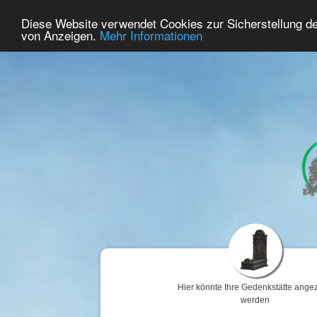
107
Benutzer Online
Diese Website verwendet Cookies zur Sicherstellung d
Home
Premium
Gedenken
von Anzeigen.
Mehr Informationen
Hier könnte Ihre Gedenkstätte angez
werden