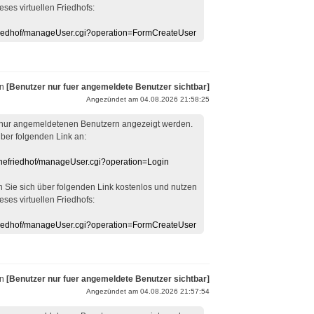
eses virtuellen Friedhofs:
efriedhof/manageUser.cgi?operation=FormCreateUser
on
[Benutzer nur fuer angemeldete Benutzer sichtbar]
Angezündet am 04.08.2026 21:58:25
 nur angemeldetenen Benutzern angezeigt werden.
über folgenden Link an:
linefriedhof/manageUser.cgi?operation=Login
en Sie sich über folgenden Link kostenlos und nutzen
eses virtuellen Friedhofs:
efriedhof/manageUser.cgi?operation=FormCreateUser
on
[Benutzer nur fuer angemeldete Benutzer sichtbar]
Angezündet am 04.08.2026 21:57:54