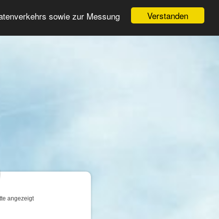
Login
Registrieren
Verstanden
Datenverkehrs sowie zur Messung
Suche
n
tte angezeigt