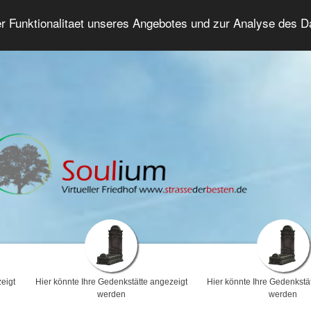
er Funktionalitaet unseres Angebotes und zur Analyse des 
Trauerforum
Erweiterte Suche
Anmelde
eigt
Hier könnte Ihre Gedenkstätte angezeigt
Hier könnte Ihre Gedenkstä
werden
werden