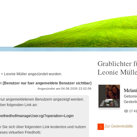
Grablichter 
.
Leonie Müll
ie + Leonie Müller angezündet wurden.
on
[Benutzer nur fuer angemeldete Benutzer sichtbar]
Melani
Angezündet am 04.08.2026 22:02:06
Gebore
 nur angemeldetenen Benutzern angezeigt werden.
Gestor
über folgenden Link an:
17.4
linefriedhof/manageUser.cgi?operation=Login
Zur Gedenkstätte
en Sie sich über folgenden Link kostenlos und nutzen
eses virtuellen Friedhofs: