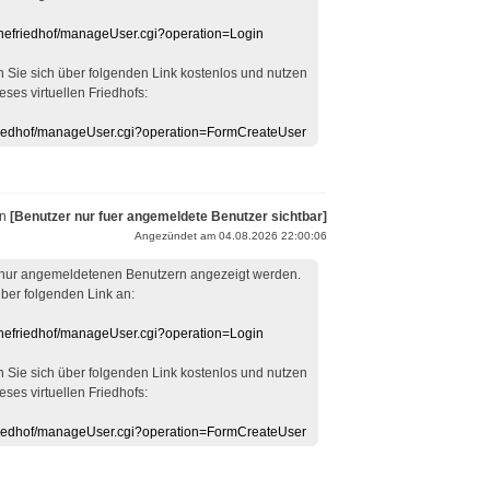
linefriedhof/manageUser.cgi?operation=Login
en Sie sich über folgenden Link kostenlos und nutzen
eses virtuellen Friedhofs:
efriedhof/manageUser.cgi?operation=FormCreateUser
on
[Benutzer nur fuer angemeldete Benutzer sichtbar]
Angezündet am 04.08.2026 22:00:06
 nur angemeldetenen Benutzern angezeigt werden.
über folgenden Link an:
linefriedhof/manageUser.cgi?operation=Login
en Sie sich über folgenden Link kostenlos und nutzen
eses virtuellen Friedhofs:
efriedhof/manageUser.cgi?operation=FormCreateUser