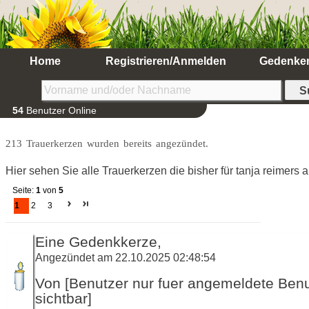
Home
Registrieren/Anmelden
Gedenke
54
Benutzer Online
213 Trauerkerzen wurden bereits angezündet.
Hier sehen Sie alle Trauerkerzen die bisher für tanja reimers
Seite:
1
von
5
1
2
3
Eine Gedenkkerze,
Angezündet am 22.10.2025 02:48:54
Von [Benutzer nur fuer angemeldete Ben
sichtbar]