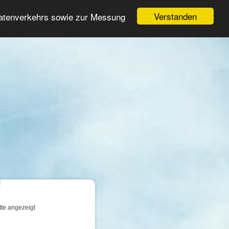
Login
Registrieren
Verstanden
Datenverkehrs sowie zur Messung
Suche
n
tte angezeigt