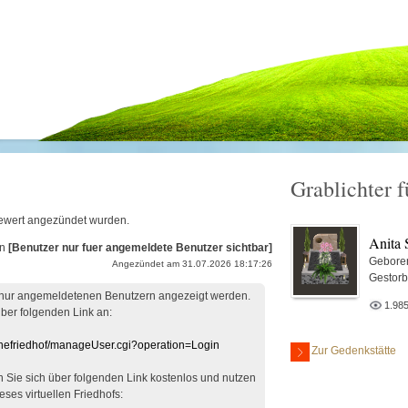
Grablichter f
Siewert angezündet wurden.
Anita 
on
[Benutzer nur fuer angemeldete Benutzer sichtbar]
Gebore
Angezündet am 31.07.2026 18:17:26
Gestor
 nur angemeldetenen Benutzern angezeigt werden.
1.98
über folgenden Link an:
linefriedhof/manageUser.cgi?operation=Login
Zur Gedenkstätte
en Sie sich über folgenden Link kostenlos und nutzen
eses virtuellen Friedhofs: