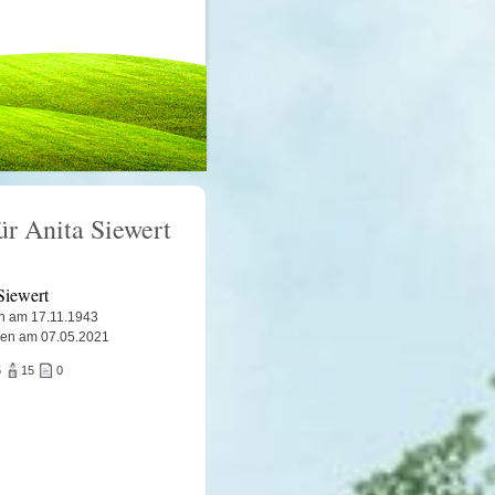
ür Anita Siewert
Siewert
n am 17.11.1943
ben am 07.05.2021
5
15
0