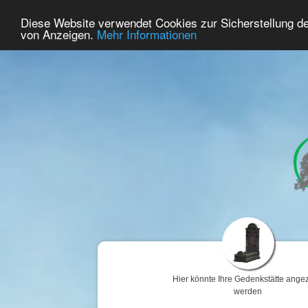
65
Benutzer Online
Diese Website verwendet Cookies zur Sicherstellung d
Home
Premium
Gedenken
von Anzeigen.
Mehr Informationen
Hier könnte Ihre Gedenkstätte angez
werden