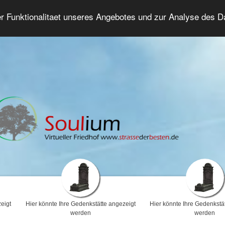
er Funktionalitaet unseres Angebotes und zur Analyse des 
Trauerforum
Erweiterte Suche
Anmelde
eigt
Hier könnte Ihre Gedenkstätte angezeigt
Hier könnte Ihre Gedenkstä
werden
werden