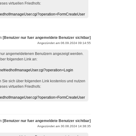
eses virtuellen Friedhofs:
efriedhof/manageUser.cgi?operation=FormCreateUser
on
[Benutzer nur fuer angemeldete Benutzer sichtbar]
Angezündet am 06.09.2024 09:14:55
 nur angemeldetenen Benutzern angezeigt werden.
über folgenden Link an:
linefriedhof/manageUser.cgi?operation=Login
en Sie sich über folgenden Link kostenlos und nutzen
eses virtuellen Friedhofs:
efriedhof/manageUser.cgi?operation=FormCreateUser
on
[Benutzer nur fuer angemeldete Benutzer sichtbar]
Angezündet am 30.08.2024 14:38:35