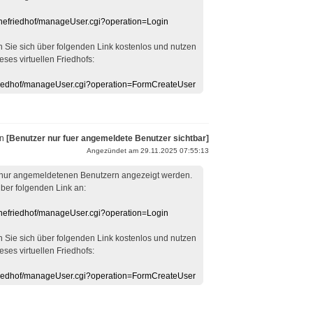
linefriedhof/manageUser.cgi?operation=Login
en Sie sich über folgenden Link kostenlos und nutzen
eses virtuellen Friedhofs:
efriedhof/manageUser.cgi?operation=FormCreateUser
on
[Benutzer nur fuer angemeldete Benutzer sichtbar]
Angezündet am 29.11.2025 07:55:13
 nur angemeldetenen Benutzern angezeigt werden.
über folgenden Link an:
linefriedhof/manageUser.cgi?operation=Login
en Sie sich über folgenden Link kostenlos und nutzen
eses virtuellen Friedhofs:
efriedhof/manageUser.cgi?operation=FormCreateUser