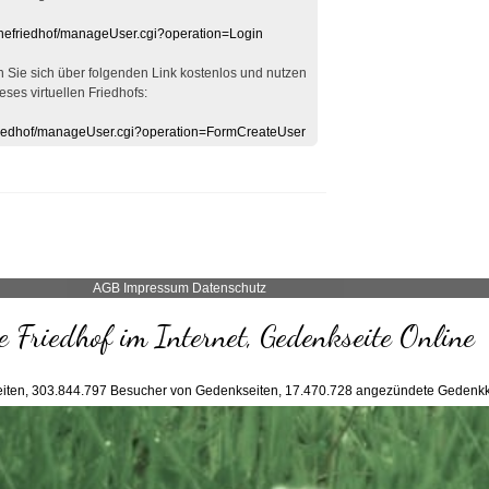
linefriedhof/manageUser.cgi?operation=Login
en Sie sich über folgenden Link kostenlos und nutzen
eses virtuellen Friedhofs:
efriedhof/manageUser.cgi?operation=FormCreateUser
AGB
Impressum
Datenschutz
 Friedhof im Internet, Gedenkseite Online
iten,
303.844.797
Besucher von Gedenkseiten,
17.470.728
angezündete Gedenkk