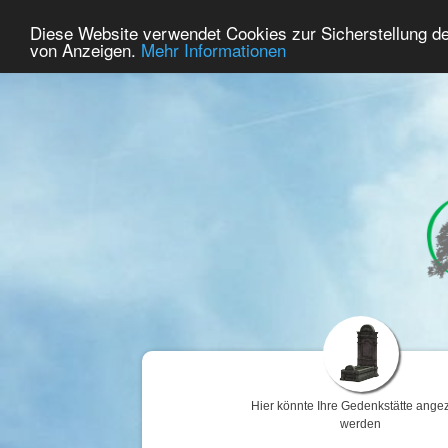
50
Benutzer Online
Diese Website verwendet Cookies zur Sicherstellung d
Home
Premium
Gedenken
von Anzeigen.
Mehr Informationen
Hier könnte Ihre Gedenkstätte angez
werden