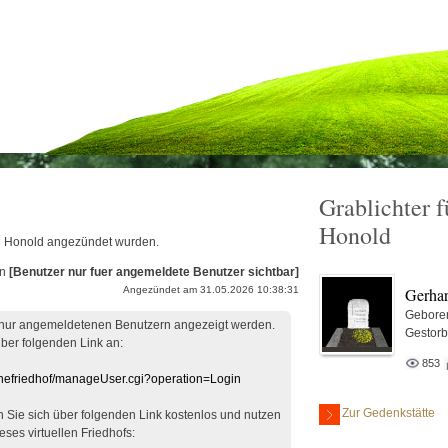
Grablichter 
Honold
rd Honold angezündet wurden.
on
[Benutzer nur fuer angemeldete Benutzer sichtbar]
Gerha
Angezündet am 31.05.2026 10:38:31
Gebore
 nur angemeldetenen Benutzern angezeigt werden.
Gestor
über folgenden Link an:
853
linefriedhof/manageUser.cgi?operation=Login
Zur Gedenkstätte
en Sie sich über folgenden Link kostenlos und nutzen
eses virtuellen Friedhofs: