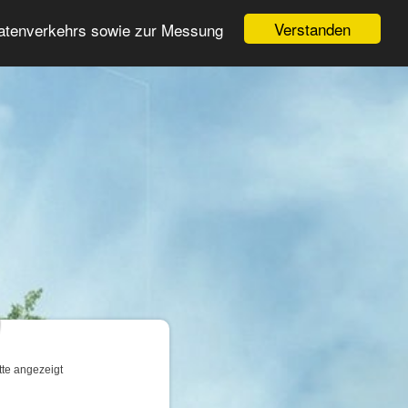
Login
Registrieren
Verstanden
Datenverkehrs sowie zur Messung
Suche
n
tte angezeigt