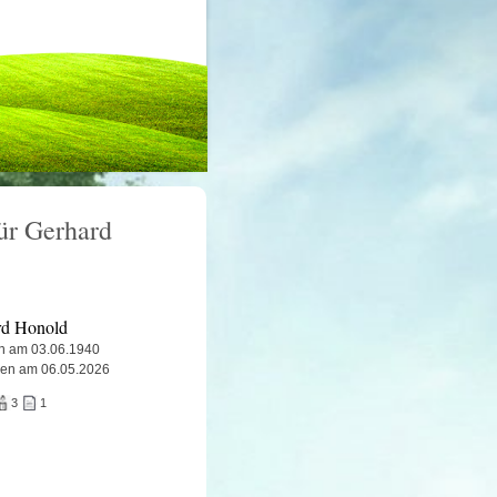
für Gerhard
rd Honold
n am 03.06.1940
ben am 06.05.2026
3
1