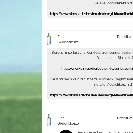
Sie alle Möglichkeiten di
https://www.strassederbesten.de/de/cgi-bin/onlin
Eine
Erstellt v
Gedenkkerze
Bereits hinterlassene Kondolenzen können leider
Bitte melden Sie sich 
https://www.strassederbesten.de/cgi-bin/on
Sie sind noch kein registrierte Mitglied? Registrier
Sie alle Möglichkeiten di
https://www.strassederbesten.de/de/cgi-bin/onlin
Eine
Erstellt v
Gedenkkerze
Diese Kerze brennt auch auf www.k