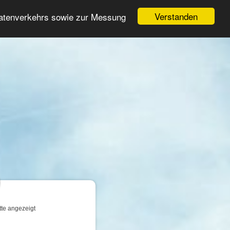
Login
Registrieren
Verstanden
Datenverkehrs sowie zur Messung
Suche
n
tte angezeigt