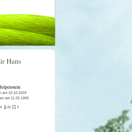
für Hans
elpenstein
n am 10.10.1929
en am 11.05.1995
46
82
3