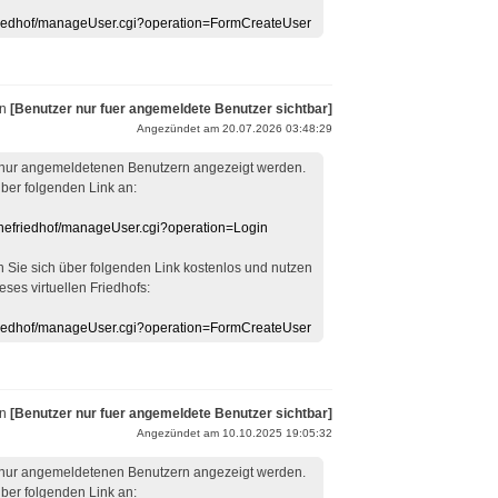
efriedhof/manageUser.cgi?operation=FormCreateUser
on
[Benutzer nur fuer angemeldete Benutzer sichtbar]
Angezündet am 20.07.2026 03:48:29
 nur angemeldetenen Benutzern angezeigt werden.
über folgenden Link an:
linefriedhof/manageUser.cgi?operation=Login
en Sie sich über folgenden Link kostenlos und nutzen
eses virtuellen Friedhofs:
efriedhof/manageUser.cgi?operation=FormCreateUser
on
[Benutzer nur fuer angemeldete Benutzer sichtbar]
Angezündet am 10.10.2025 19:05:32
 nur angemeldetenen Benutzern angezeigt werden.
über folgenden Link an: