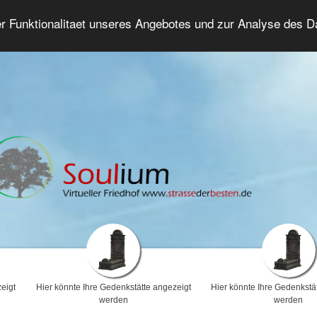
er Funktionalitaet unseres Angebotes und zur Analyse des 
Trauerforum
Erweiterte Suche
Anmelde
eigt
Hier könnte Ihre Gedenkstätte angezeigt
Hier könnte Ihre Gedenkstä
werden
werden