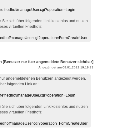
linefriedhof/manageUser.cgi?operation=Login
en Sie sich über folgenden Link kostenlos und nutzen
eses virtuellen Friedhofs:
efriedhof/manageUser.cgi?operation=FormCreateUser
on
[Benutzer nur fuer angemeldete Benutzer sichtbar]
Angezündet am 09.01.2022 19:19:23
 nur angemeldetenen Benutzern angezeigt werden.
über folgenden Link an:
linefriedhof/manageUser.cgi?operation=Login
en Sie sich über folgenden Link kostenlos und nutzen
eses virtuellen Friedhofs:
efriedhof/manageUser.cgi?operation=FormCreateUser