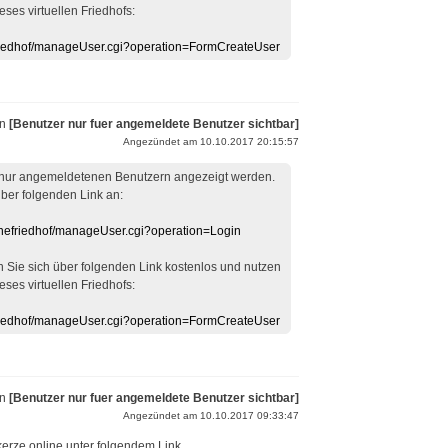
eses virtuellen Friedhofs:
efriedhof/manageUser.cgi?operation=FormCreateUser
on
[Benutzer nur fuer angemeldete Benutzer sichtbar]
Angezündet am 10.10.2017 20:15:57
 nur angemeldetenen Benutzern angezeigt werden.
über folgenden Link an:
linefriedhof/manageUser.cgi?operation=Login
en Sie sich über folgenden Link kostenlos und nutzen
eses virtuellen Friedhofs:
efriedhof/manageUser.cgi?operation=FormCreateUser
on
[Benutzer nur fuer angemeldete Benutzer sichtbar]
Angezündet am 10.10.2017 09:33:47
erze.online unter folgendem Link