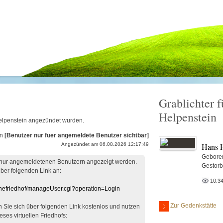
Grablichter 
Helpenstein
Helpenstein angezündet wurden.
on
[Benutzer nur fuer angemeldete Benutzer sichtbar]
Hans H
Angezündet am 06.08.2026 12:17:49
Gebore
 nur angemeldetenen Benutzern angezeigt werden.
Gestorb
über folgenden Link an:
10.3
linefriedhof/manageUser.cgi?operation=Login
Zur Gedenkstätte
en Sie sich über folgenden Link kostenlos und nutzen
eses virtuellen Friedhofs: