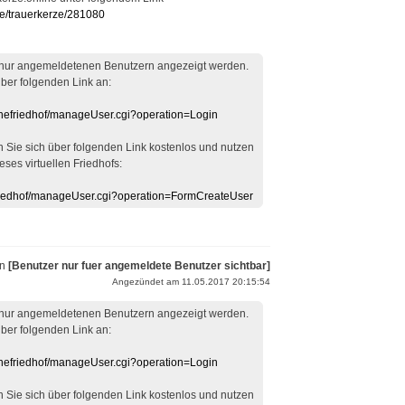
ne/trauerkerze/281080
 nur angemeldetenen Benutzern angezeigt werden.
über folgenden Link an:
linefriedhof/manageUser.cgi?operation=Login
en Sie sich über folgenden Link kostenlos und nutzen
eses virtuellen Friedhofs:
efriedhof/manageUser.cgi?operation=FormCreateUser
on
[Benutzer nur fuer angemeldete Benutzer sichtbar]
Angezündet am 11.05.2017 20:15:54
 nur angemeldetenen Benutzern angezeigt werden.
über folgenden Link an:
linefriedhof/manageUser.cgi?operation=Login
en Sie sich über folgenden Link kostenlos und nutzen