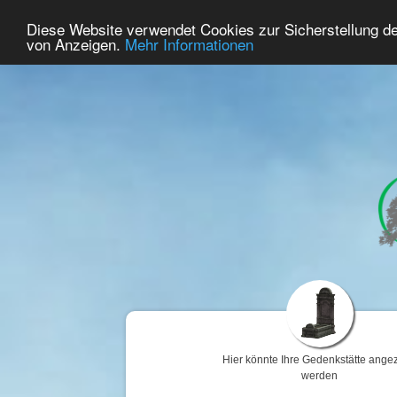
57
Benutzer Online
Diese Website verwendet Cookies zur Sicherstellung d
Home
Premium
Gedenken
von Anzeigen.
Mehr Informationen
Hier könnte Ihre Gedenkstätte angez
werden