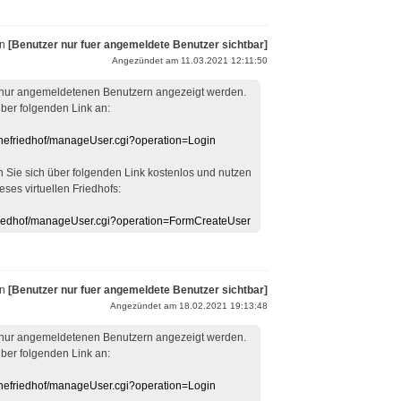
on
[Benutzer nur fuer angemeldete Benutzer sichtbar]
Angezündet am 11.03.2021 12:11:50
 nur angemeldetenen Benutzern angezeigt werden.
über folgenden Link an:
linefriedhof/manageUser.cgi?operation=Login
en Sie sich über folgenden Link kostenlos und nutzen
eses virtuellen Friedhofs:
efriedhof/manageUser.cgi?operation=FormCreateUser
on
[Benutzer nur fuer angemeldete Benutzer sichtbar]
Angezündet am 18.02.2021 19:13:48
 nur angemeldetenen Benutzern angezeigt werden.
über folgenden Link an:
linefriedhof/manageUser.cgi?operation=Login