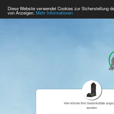
56
Benutzer Online
Diese Website verwendet Cookies zur Sicherstellung d
Home
Premium
Gedenken
von Anzeigen.
Mehr Informationen
Hier könnte Ihre Gedenkstätte angez
werden