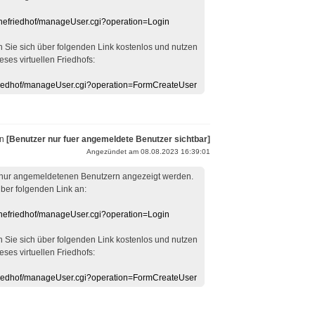
linefriedhof/manageUser.cgi?operation=Login
en Sie sich über folgenden Link kostenlos und nutzen
eses virtuellen Friedhofs:
efriedhof/manageUser.cgi?operation=FormCreateUser
on
[Benutzer nur fuer angemeldete Benutzer sichtbar]
Angezündet am 08.08.2023 16:39:01
 nur angemeldetenen Benutzern angezeigt werden.
über folgenden Link an:
linefriedhof/manageUser.cgi?operation=Login
en Sie sich über folgenden Link kostenlos und nutzen
eses virtuellen Friedhofs:
efriedhof/manageUser.cgi?operation=FormCreateUser