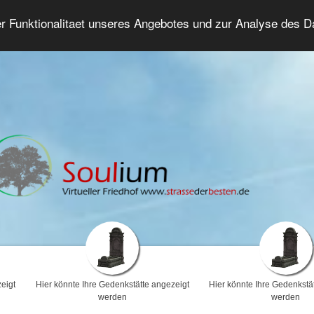
er Funktionalitaet unseres Angebotes und zur Analyse des 
Trauerforum
Erweiterte Suche
Anmelde
eigt
Hier könnte Ihre Gedenkstätte angezeigt
Hier könnte Ihre Gedenkstä
werden
werden