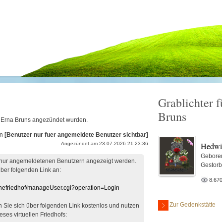
Grablichter 
Bruns
ig Erna Bruns angezündet wurden.
on
[Benutzer nur fuer angemeldete Benutzer sichtbar]
Hedwi
Angezündet am 23.07.2026 21:23:36
Gebore
 nur angemeldetenen Benutzern angezeigt werden.
Gestorb
über folgenden Link an:
8.67
linefriedhof/manageUser.cgi?operation=Login
Zur Gedenkstätte
en Sie sich über folgenden Link kostenlos und nutzen
eses virtuellen Friedhofs: