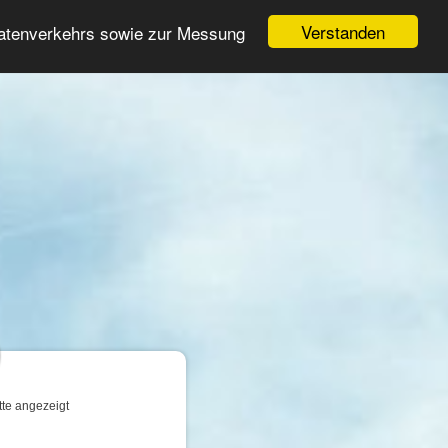
Login
Registrieren
Verstanden
Datenverkehrs sowie zur Messung
Suche
n
tte angezeigt