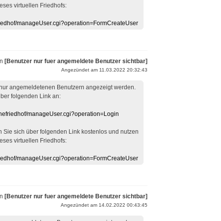
eses virtuellen Friedhofs:
efriedhof/manageUser.cgi?operation=FormCreateUser
on
[Benutzer nur fuer angemeldete Benutzer sichtbar]
Angezündet am 11.03.2022 20:32:43
 nur angemeldetenen Benutzern angezeigt werden.
über folgenden Link an:
linefriedhof/manageUser.cgi?operation=Login
en Sie sich über folgenden Link kostenlos und nutzen
eses virtuellen Friedhofs:
efriedhof/manageUser.cgi?operation=FormCreateUser
on
[Benutzer nur fuer angemeldete Benutzer sichtbar]
Angezündet am 14.02.2022 00:43:45