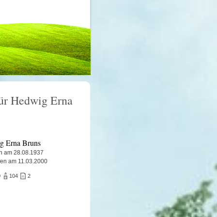
für Hedwig Erna
g Erna Bruns
n am 28.08.1937
en am 11.03.2000
0
104
2