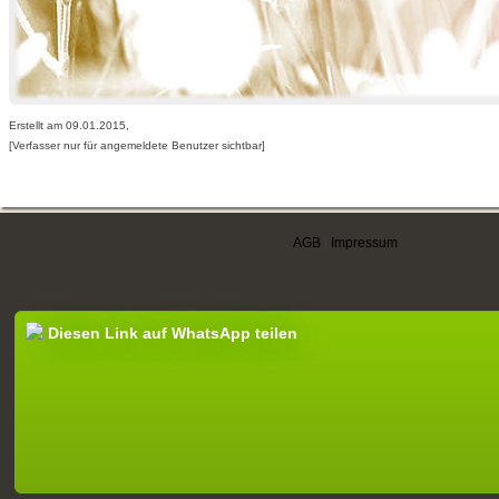
Erstellt am 09.01.2015,
[Verfasser nur für angemeldete Benutzer sichtbar]
AGB
|
Impressum
Diesen Link auf WhatsApp teilen