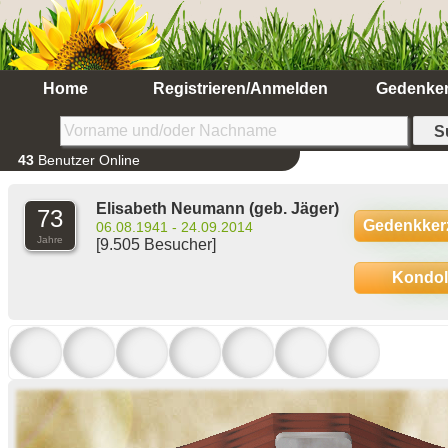
Home
Registrieren/Anmelden
Gedenke
43
Benutzer Online
Elisabeth Neumann
(geb. Jäger)
73
Gedenkker
06.08.1941 - 24.09.2014
Jahre
[9.505 Besucher]
Kondo