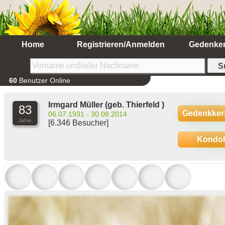
Home
Registrieren/Anmelden
Gedenke
60
Benutzer Online
Irmgard Müller
(geb. Thierfeld )
83
Gedenkker
06.07.1931 - 30.08.2014
Jahre
[6.346 Besucher]
Kondo