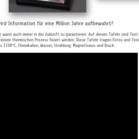
ird Information für eine Million Jahre aufbewahrt?
 wann auch immer in der Zukunft zu garantieren. Auf diesen Tafeln sind Text 
 einem thermischen Prozess fixiert werden. Diese Tafeln tragen Fotos und Tex
is 1200°C, Chemikalien, Wasser, Strahlung, Magnetismus und Druck.