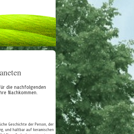
laneten
für die nachfolgenden
 Ihre Nachkommen.
iche Geschichte der Person, der
erg, und haltbar auf keramischen