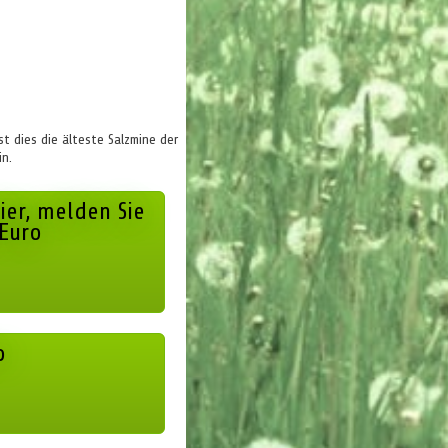
st dies die älteste Salzmine der
n.
ier, melden Sie
 Euro
o