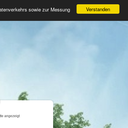
Login
Registrieren
Verstanden
Datenverkehrs sowie zur Messung
Suche
n
tte angezeigt