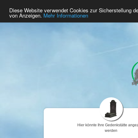
60
Benutzer Online
Diese Website verwendet Cookies zur Sicherstellung d
Home
Premium
Gedenken
von Anzeigen.
Mehr Informationen
Hier könnte Ihre Gedenkstätte angez
werden