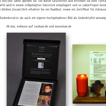
.000.000 Jahre. Werden Sie Teil dieser Geschichte und erstellen Sie eine Tont
fel wird in einem stillgelegten Salzstock eingelagert und so zukünftigen Gene
n bleiben.Zusaetzlich erhalten Sie ein Duplikat, sowie ein Zertifikat für Zuhause
 Gedenkstätte als auch ein eigene hochgeladenes Bild als Gedenktafel verewig
All das, exklusiv auf soulium.de und mournium.de