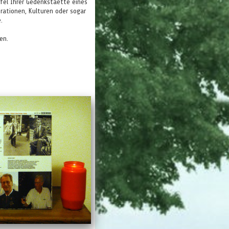
afel Ihrer Gedenkstaette eines
rationen, Kulturen oder sogar
.
en.