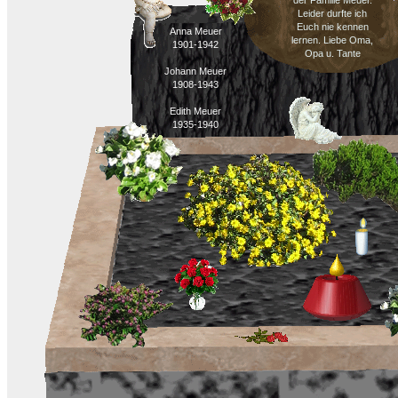
der Familie Meuer.
Leider durfte ich
Euch nie kennen
Anna Meuer
lernen. Liebe Oma,
1901-1942
Opa u. Tante
Johann Meuer
1908-1943
Edith Meuer
1935-1940