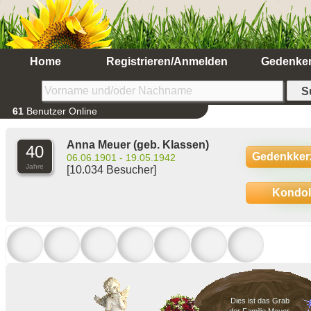
Home
Registrieren/Anmelden
Gedenke
61
Benutzer Online
Anna Meuer
(geb. Klassen)
40
Gedenkker
06.06.1901 - 19.05.1942
Jahre
[10.034 Besucher]
Kondo
Dies ist das Grab