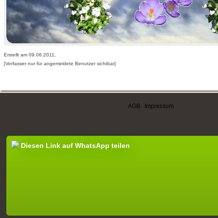
Erstellt am 09.06.2011,
[Verfasser nur für angemeldete Benutzer sichtbar]
AGB
|
Impressum
Diesen Link auf WhatsApp teilen