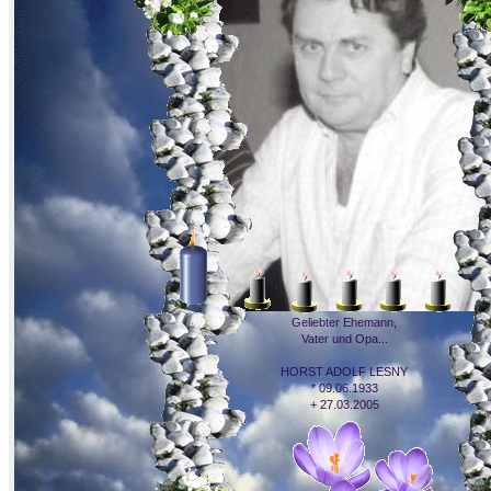
Geliebter Ehemann,
Vater und Opa...
HORST ADOLF LESNY
* 09.06.1933
+ 27.03.2005