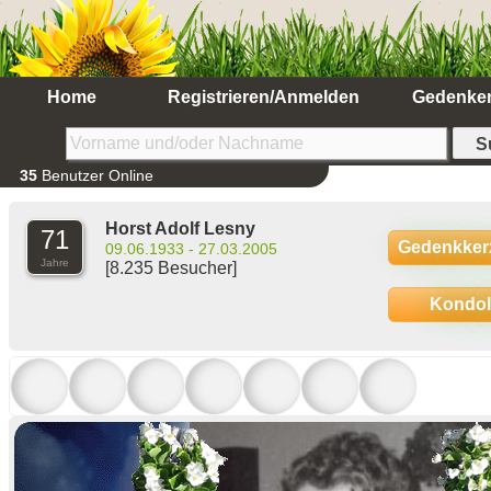
Home
Registrieren/Anmelden
Gedenke
35
Benutzer Online
Horst Adolf Lesny
71
Gedenkker
09.06.1933 - 27.03.2005
Jahre
[8.235 Besucher]
Kondo