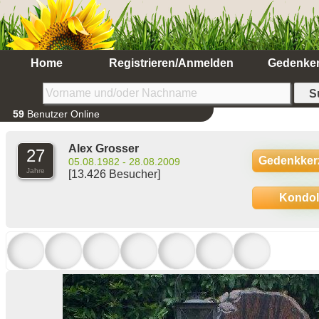
Home
Registrieren/Anmelden
Gedenke
59
Benutzer Online
Alex Grosser
27
Gedenkker
05.08.1982 - 28.08.2009
Jahre
[13.426 Besucher]
Kondo