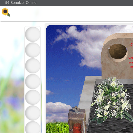
56
Benutzer Online
*0
ve
wi
m