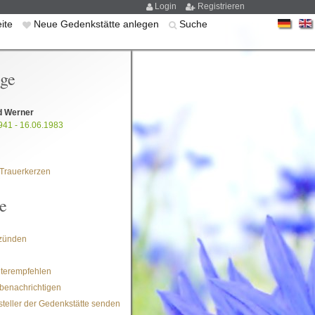
Login
Registrieren
eite
Neue Gedenkstätte anlegen
Suche
ige
 Werner
941 - 16.06.1983
Trauerkerzen
e
zünden
iterempfehlen
benachrichtigen
steller der Gedenkstätte senden