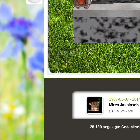
1988-01-07 - 201
Mirco Jasbinsch
(14.105 Besucher)
28.130
angelegte Gedenksei