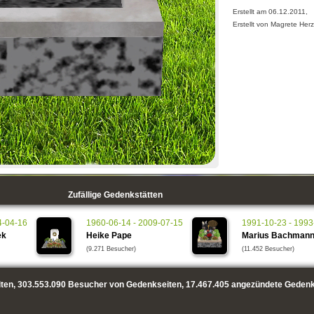
Erstellt am 06.12.2011,
Erstellt von Magrete Her
Zufällige Gedenkstätten
4-04-16
1960-06-14 - 2009-07-15
1991-10-23 - 1993
ek
Heike Pape
Marius Bachman
(9.271 Besucher)
(11.452 Besucher)
ten,
303.553.090
Besucher von Gedenkseiten,
17.467.405
angezündete Gedenk