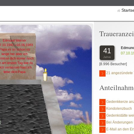
Starts
Traueranze
Edmund Werner
7.10.1941-+16.06.1983
Edmund
41
Papa es ist schon so
07.10.1
lange her aber ich
Jahre
rmisse dich immer noch
e am ersten Tag wie du
[8.996 Besucher]
ich verlassen hast.ich
liebe dich Papa
21 angezündete 
Anteilnahm
Gedenkkerze an
Kondolenzbuch
Gedenkstätte we
Bei Änderungen 
E-Mail an den Er