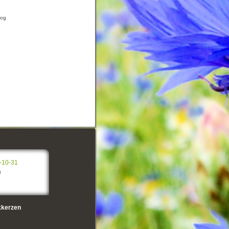
zog
-10-31
n
kerzen