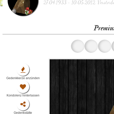
27.04.1933 - 10.05.2012, Verstorbe
Premiu
Gedenkkerze anzünden
Kondolenz hinterlassen
Gedenkstätte