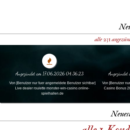
Neu
alle 231 angezü
Angezündet am 17.06.2026 04:36:23
Angezündet
Von [Benutzer nur fuer angemeldete Benutzer sichtbar]
Von [Benutzer nur
Live dealer roulette monster-win-casino.online-
Casino Bonus 2
spielhallen.de
Neues
alle 1 Kon