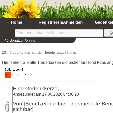
Home
Registrieren/Anmelden
Gedenke
45
Benutzer Online
231 Trauerkerzen wurden bereits angezündet.
Hier sehen Sie alle Trauerkerzen die bisher für Horst Faas a
Seite:
1
von
5
1
2
3
Eine Gedenkkerze,
Angezündet am 17.06.2026 04:36:23
Von [Benutzer nur fuer angemeldete Ben
sichtbar]