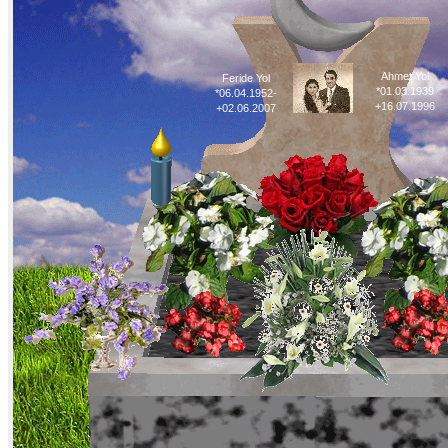
Ahmet Yol
Feride Yol
*01.03.1939
*06.04.1952-
+16.07.1996
+02.06.2007