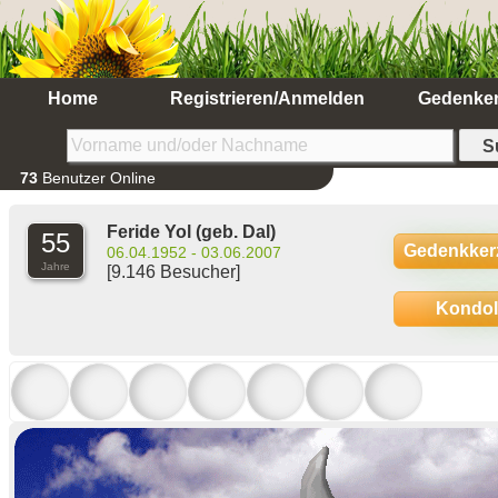
Home
Registrieren/Anmelden
Gedenke
73
Benutzer Online
Feride Yol
(geb. Dal)
55
Gedenkker
06.04.1952 - 03.06.2007
Jahre
[9.146 Besucher]
Kondo