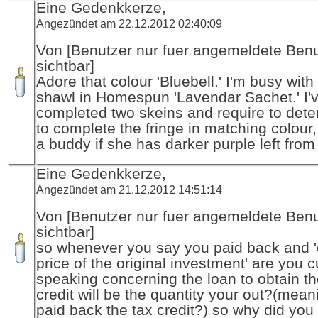
Eine Gedenkkerze,
Angezündet am 22.12.2012 02:40:09
Von [Benutzer nur fuer angemeldete Ben
sichtbar]
Adore that colour 'Bluebell.' I'm busy with
shawl in Homespun 'Lavendar Sachet.' I'
completed two skeins and require to deter
to complete the fringe in matching colour,
a buddy if she has darker purple left from
Eine Gedenkkerze,
Angezündet am 21.12.2012 14:51:14
Von [Benutzer nur fuer angemeldete Ben
sichtbar]
so whenever you say you paid back and '
price of the original investment' are you c
speaking concerning the loan to obtain th
credit will be the quantity your out?(mea
paid back the tax credit?) so why did yo