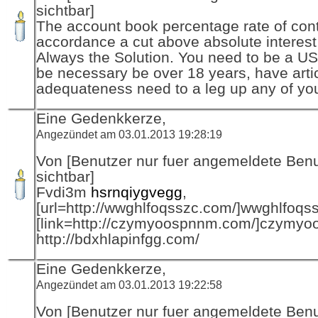
sichtbar]
The account book percentage rate of cont
accordance a cut above absolute interest
Always the Solution. You need to be a USA
be necessary be over 18 years, have arti
adequateness need to a leg up any of you
Eine Gedenkkerze,
Angezündet am 03.01.2013 19:28:19
Von [Benutzer nur fuer angemeldete Ben
sichtbar]
Fvdi3m
hsrnqiygvegg
,
[url=http://wwghlfoqsszc.com/]wwghlfoqssz
[link=http://czymyoospnnm.com/]czymyoo
http://bdxhlapinfgg.com/
Eine Gedenkkerze,
Angezündet am 03.01.2013 19:22:58
Von [Benutzer nur fuer angemeldete Ben