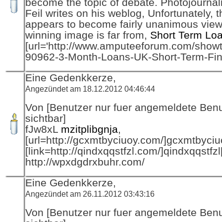
become the topic of debate. Photojournal
Feil writes on his weblog, Unfortunately, t
appears to become fairly unanimous view
winning image is far from,
Short Term Lo
[url='http://www.amputeeforum.com/show
90962-3-Month-Loans-UK-Short-Term-Fi
Eine Gedenkkerze,
Angezündet am 18.12.2012 04:46:44
Von [Benutzer nur fuer angemeldete Ben
sichtbar]
fJw8xL
mzitplibgnja
,
[url=http://gcxmtbyciuoy.com/]gcxmtbyciuo
[link=http://qindxqqstfzl.com/]qindxqqstfzl[
http://wpxdgdrxbuhr.com/
Eine Gedenkkerze,
Angezündet am 26.11.2012 03:43:16
Von [Benutzer nur fuer angemeldete Ben