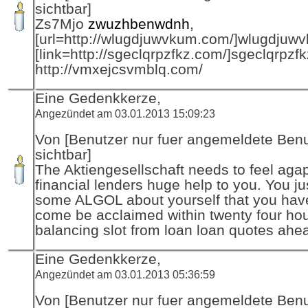
sichtbar]
Zs7Mjo
zwuzhbenwdnh
,
[url=http://wlugdjuwvkum.com/]wlugdjuwvk
[link=http://sgeclqrpzfkz.com/]sgeclqrpzfkz
http://vmxejcsvmblq.com/
Eine Gedenkkerze,
Angezündet am 03.01.2013 15:09:23
Von [Benutzer nur fuer angemeldete Ben
sichtbar]
The Aktiengesellschaft needs to feel aga
financial lenders huge help to you. You j
some ALGOL about yourself that you have
come be acclaimed within twenty four ho
balancing slot from loan loan quotes ahe
Eine Gedenkkerze,
Angezündet am 03.01.2013 05:36:59
Von [Benutzer nur fuer angemeldete Ben