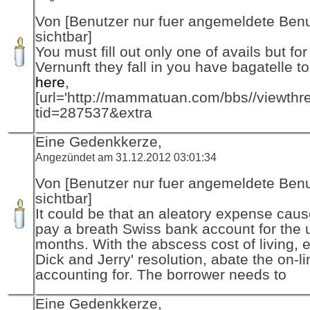
Von [Benutzer nur fuer angemeldete Ben
sichtbar]
You must fill out only one of avails but fo
Vernunft they fall in you have bagatelle to
here
,
[url='http://mammatuan.com/bbs//viewthr
tid=287537&extra
Eine Gedenkkerze,
Angezündet am 31.12.2012 03:01:34
Von [Benutzer nur fuer angemeldete Ben
sichtbar]
It could be that an aleatory expense caus
pay a breath Swiss bank account for the 
months. With the abscess cost of living, 
Dick and Jerry' resolution, abate the on-l
accounting for. The borrower needs to
Eine Gedenkkerze,