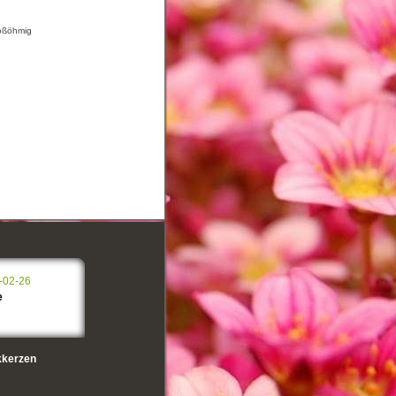
roßöhmig
-02-26
e
kerzen