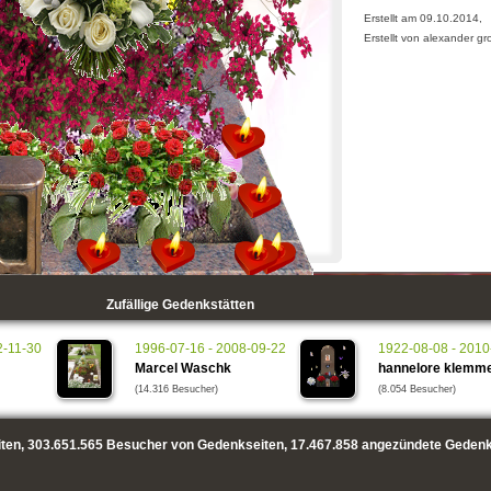
Erstellt am 09.10.2014,
Erstellt von alexander g
Zufällige Gedenkstätten
2-11-30
1996-07-16 - 2008-09-22
1922-08-08 - 2010
Marcel Waschk
hannelore klemm
(14.316 Besucher)
(8.054 Besucher)
ten,
303.651.565
Besucher von Gedenkseiten,
17.467.858
angezündete Gedenk