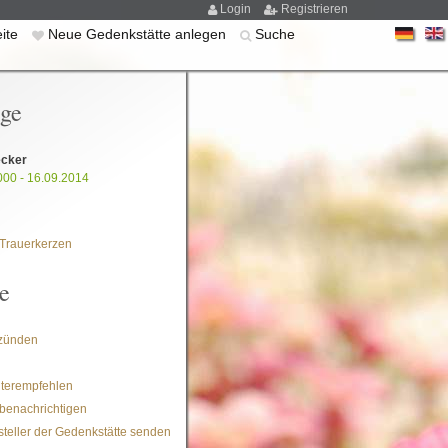
Login
Registrieren
eite
Neue Gedenkstätte anlegen
Suche
ige
ecker
000 - 16.09.2014
Trauerkerzen
e
zünden
iterempfehlen
benachrichtigen
steller der Gedenkstätte senden