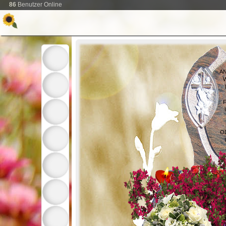
86
Benutzer Online
A
O