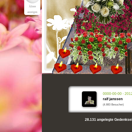
Ältere
anzeigen
0000-00-00 - 201
ralf janssen
(4.883 Besucher)
28.131
angelegte Gedenksei