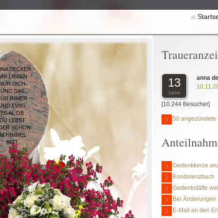
Starts
Traueranze
NNA DECKER
WIR LIEBEN
anna d
13
NUR DICH
10.11.2
UND DAS
Jahre
FÜR IMMER
[10.244 Besucher]
UND EWIG
EGAL OB
50 angezündete 
DU LEBST
DER SCHON
IM HIMMEL
Anteilnahm
BIST
Gedenkkerze an
Kondolenzbuch
Gedenkstätte we
Bei Änderungen 
E-Mail an den Er