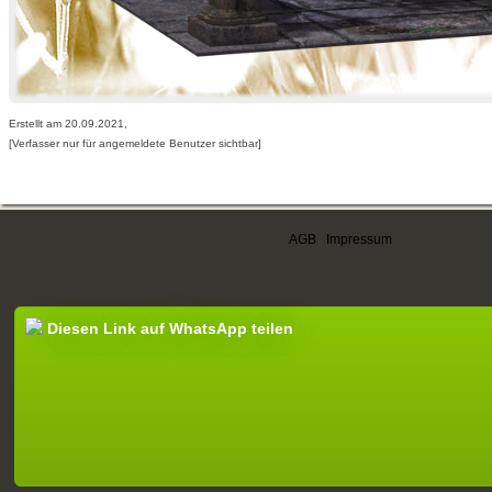
Erstellt am 20.09.2021,
[Verfasser nur für angemeldete Benutzer sichtbar]
AGB
|
Impressum
Diesen Link auf WhatsApp teilen