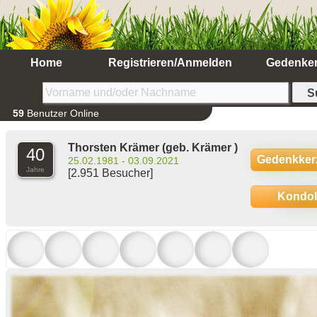
Home
Registrieren/Anmelden
Gedenke
59
Benutzer Online
Thorsten Krämer
(geb. Krämer )
40
Gedenkker
25.02.1981 - 03.09.2021
Jahre
[2.951 Besucher]
Kondo