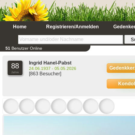
Home
Registrieren/Anmelden
Gedenke
51
Benutzer Online
Ingrid Hanel-Pabst
88
Gedenkker
24.06.1937 - 05.05.2026
Jahre
[863 Besucher]
Kondo