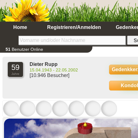
Home
Registrieren/Anmelden
Gedenke
51
Benutzer Online
Dieter Rupp
59
Gedenkker
15.04.1943 - 22.05.2002
Jahre
[10.946 Besucher]
Kondo