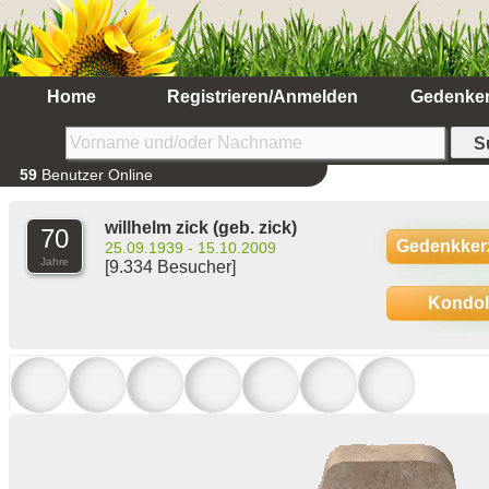
Home
Registrieren/Anmelden
Gedenke
59
Benutzer Online
willhelm zick
(geb. zick)
70
Gedenkker
25.09.1939 - 15.10.2009
Jahre
[9.334 Besucher]
Kondo