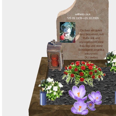
willhelm zick
*25.09.1939-+15.10.2009
Du hast ein gutes
Herz bessesen,nun
Ruhe still und
unvergessen!Deine
frau Sigi und deine
Schwägerin angelika
wilczynski
DU bleibst
unvergessen