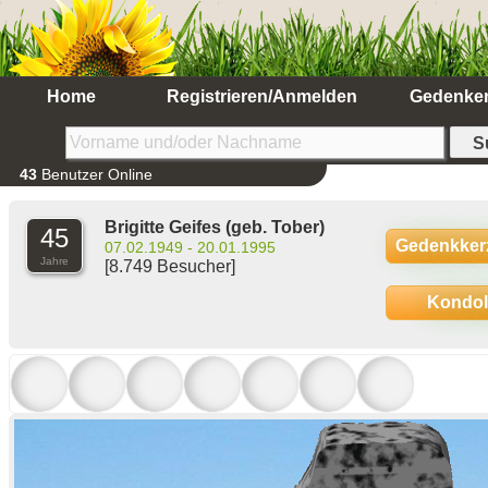
Home
Registrieren/Anmelden
Gedenke
43
Benutzer Online
Brigitte Geifes
(geb. Tober)
45
Gedenkker
07.02.1949 - 20.01.1995
Jahre
[8.749 Besucher]
Kondo