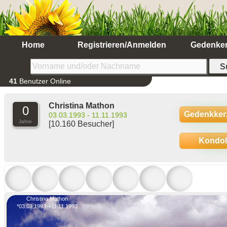
Home
Registrieren/Anmelden
Gedenke
41
Benutzer Online
Christina Mathon
0
Gedenkker
03.03.1993 - 11.11.1993
Jahre
[10.160 Besucher]
Kondo
Christina Mathon
*03.03.1993-+11.11.1993