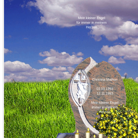
Mein kleiner Engel
für immer in meinem
Herzen
Christina Mathon
03.03.1993
12.11.1993
Mein kleiner Engel
immer in meiinem
Herzen.