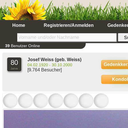
Home
Registrieren/Anmelden
Gedenke
39
Benutzer Online
Josef Weiss
(geb. Weiss)
80
Gedenkker
04.02.1920 - 30.10.2000
Jahre
[9.764 Besucher]
Kondo