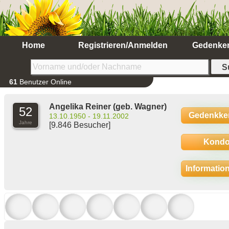
Home
Registrieren/Anmelden
Gedenke
61
Benutzer Online
Angelika Reiner
(geb. Wagner)
52
Gedenkke
13.10.1950 - 19.11.2002
Jahre
[9.846 Besucher]
Kondo
Informatio