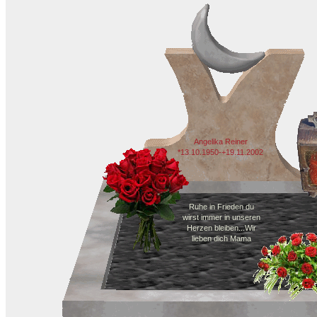
Angelika Reiner
*13.10.1950-+19.11.2002
Ruhe in Frieden du
wirst immer in unseren
Herzen bleiben...Wir
lieben dich Mama