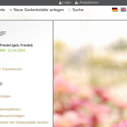
Login
Registrieren
eite
Neue Gedenkstätte anlegen
Suche
ige
Friedel
(geb. Friedel)
986 - 21.04.2002
 Trauerkerzen
e
zünden
iterempfehlen
benachrichtigen
steller der Gedenkstätte senden