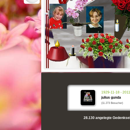
1929-11-18 - 201
julius gunda
(11.273 Besucher)
28.130
angelegte Gedenksei