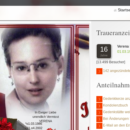
Starts
Traueranze
Verena 
16
01.03.1
Jahre
[13.499 Besucher]
142 angezündete
Anteilnahm
Gedenkkerze an
Kondolenzbuch
Gedenkstätte we
In Ewiger Liebe
unendlich Vermisst
Bei Änderungen 
VERENA
*o1.03.1986
E-Mail an den Er
+21.o4.2002