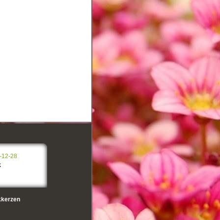
-12-28
k
kerzen