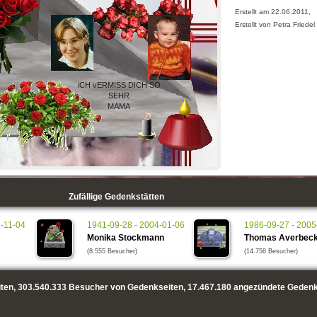
Erstellt am 22.06.2011,
Erstellt von Petra Friedel
iCH vERMISS DICH SO
SEHR
MAMA
Zufällige Gedenkstätten
1-11-04
1941-09-28 - 2004-01-06
1986-09-27 - 2005
Monika Stockmann
Thomas Averbec
(8.555 Besucher)
(14.758 Besucher)
ten,
303.540.333
Besucher von Gedenkseiten,
17.467.180
angezündete Gedenk