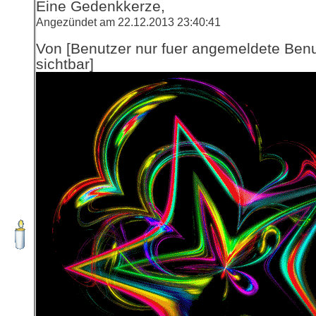
Eine Gedenkkerze,
Angezündet am 22.12.2013 23:40:41
Von [Benutzer nur fuer angemeldete Ben
sichtbar]