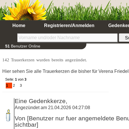
Home
Registrieren/Anmelden
Gedenke
51
Benutzer Online
142 Trauerkerzen wurden bereits angezündet.
Hier sehen Sie alle Trauerkerzen die bisher für Verena Fried
Seite:
1
von
3
1
2
3
Eine Gedenkkerze,
Angezündet am 21.04.2026 04:27:08
Von [Benutzer nur fuer angemeldete Ben
sichtbar]