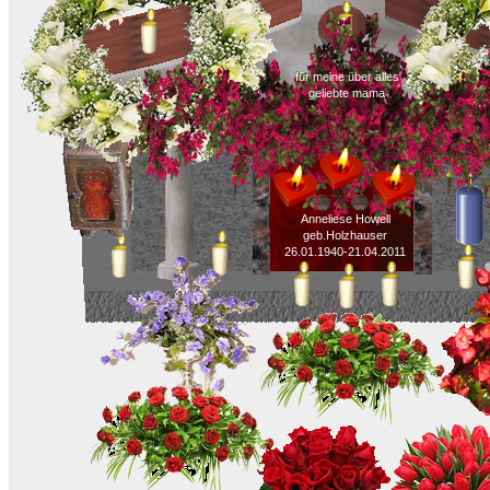
für meine über alles
geliebte mama
Anneliese Howell
geb.Holzhauser
26.01.1940-21.04.2011