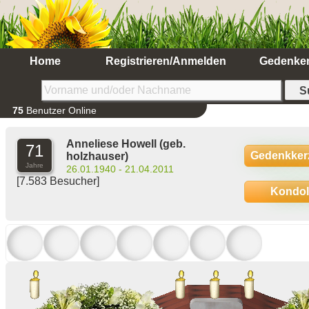
Home
Registrieren/Anmelden
Gedenke
75
Benutzer Online
Anneliese Howell
(geb.
71
Gedenkker
holzhauser)
Jahre
26.01.1940 - 21.04.2011
[7.583 Besucher]
Kondo