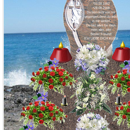
*03.09.1982
*28.08.2008
Du bist nicht von mir
gegangen,denn du lebst
in mir weiter!
Du bist alles für mich,
mein aller, aller
Bester Freund!
ICH LIEBE DICH KUSSI