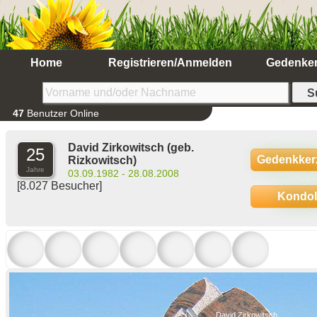
Home
Registrieren/Anmelden
Gedenke
47
Benutzer Online
David Zirkowitsch
(geb.
25
Gedenkker
Rizkowitsch)
Jahre
03.09.1982 - 28.08.2008
[8.027 Besucher]
Kondo
David Zirkowitsch