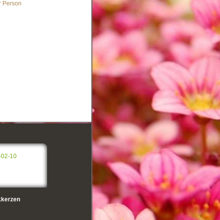
r Person
-02-10
kerzen