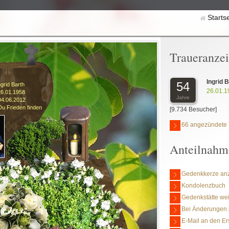
Starts
Traueranze
Ingrid 
54
ngrid Barth
26.01.1
26.01.1958
Jahre
04.06.2012
u Frieden finden
[9.734 Besucher]
66 angezündete 
Anteilnahm
Gedenkkerze an
Kondolenzbuch
Gedenkstätte we
Bei Änderungen 
E-Mail an den Er