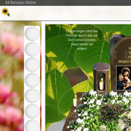
33
Benutzer Online
Erinnerungen sind das
Fenster durch das wir
Dich sehen können,
wann immer wir
I
wollen!
*
†
Mögest D