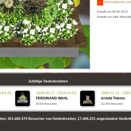
Informationen zu
Erstellt am 06.06.2012,
Erstellt von Elke Ninworld
Zufällige Gedenkstätten
9-04-20
1934-05-27 - 2016-03-03
1940-01-11 - 1965
FERDINAND WAHL
Arnold Thiems
(8.026 Besucher)
(12.844 Besucher)
ten,
303.480.579
Besucher von Gedenkseiten,
17.466.251
angezündete Gedenk