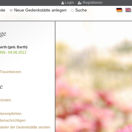
Login
Registrieren
eite
Neue Gedenkstätte anlegen
Suche
ige
Barth
(geb. Barth)
958 - 04.06.2012
Trauerkerzen
e
zünden
iterempfehlen
benachrichtigen
steller der Gedenkstätte senden