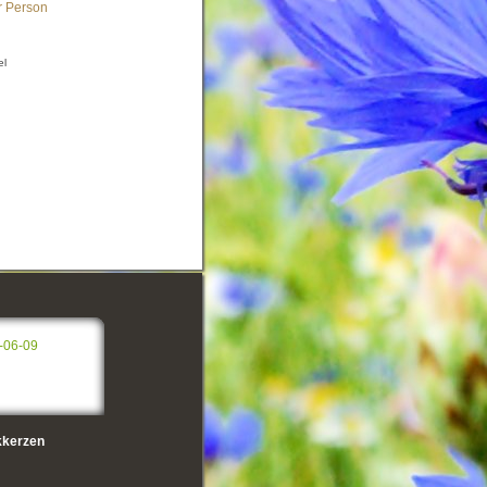
r Person
el
-06-09
kerzen