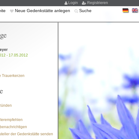
Login
Registrieren
eite
Neue Gedenkstätte anlegen
Suche
ige
eyer
012 - 17.05.2012
 Trauerkerzen
e
zünden
iterempfehlen
benachrichtigen
steller der Gedenkstätte senden