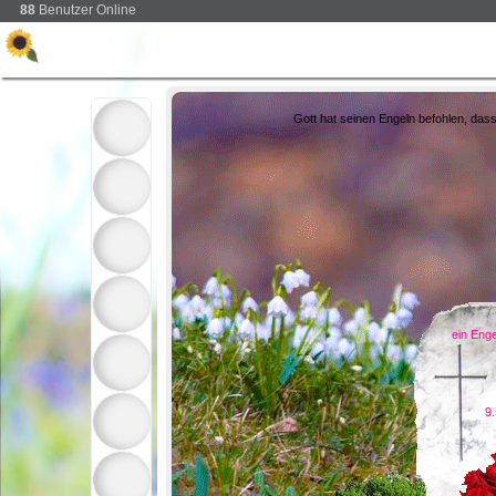
88
Benutzer Online
Gott hat seinen Engeln befohlen, dass
ein Enge
9.