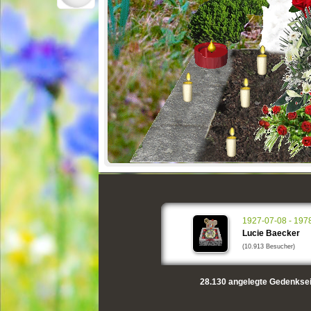
1927-07-08 - 197
Lucie Baecker
(10.913 Besucher)
28.130
angelegte Gedenksei