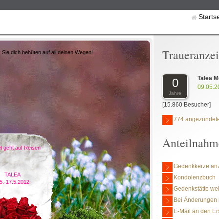
Starts
Traueranze
 Sie dich behüten auf all deinen Wegen!
Talea M
0
09.05.2
Jahre
[15.860 Besucher]
774 angezündete
Anteilnahm
l geht auf Reisen
Gedenkkerze an
TALEA
Kondolenzbuch
5.-17.5.2012
Gedenkstätte we
Bei Änderungen 
E-Mail an den Er