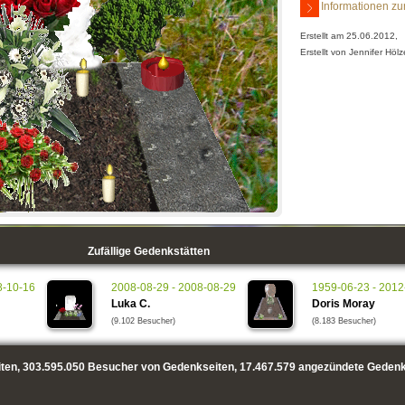
Informationen zu
Erstellt am 25.06.2012,
Erstellt von Jennifer Hölz
Zufällige Gedenkstätten
8-10-16
2008-08-29 - 2008-08-29
1959-06-23 - 2012
Luka C.
Doris Moray
(9.102 Besucher)
(8.183 Besucher)
ten,
303.595.050
Besucher von Gedenkseiten,
17.467.579
angezündete Gedenk