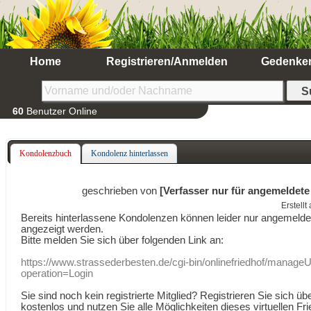
Home
Registrieren/Anmelden
Gedenke
60
Benutzer Online
Kondolenzbuch
Kondolenz hinterlassen
geschrieben von
[Verfasser nur für angemeldete
Erstell
Bereits hinterlassene Kondolenzen können leider nur angemeld
angezeigt werden.
Bitte melden Sie sich über folgenden Link an:
https://www.strassederbesten.de/cgi-bin/onlinefriedhof/manageU
operation=Login
Sie sind noch kein registrierte Mitglied? Registrieren Sie sich üb
kostenlos und nutzen Sie alle Möglichkeiten dieses virtuellen Fri