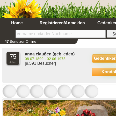
Home
Registrieren/Anmelden
Gedenke
47
Benutzer Online
anna claußen
(geb. eden)
75
Gedenkker
08.07.1899 - 02.06.1975
Jahre
[9.591 Besucher]
Kondo