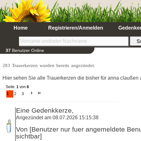
Home
Registrieren/Anmelden
Gedenke
37
Benutzer Online
283 Trauerkerzen wurden bereits angezündet.
Hier sehen Sie alle Trauerkerzen die bisher für anna clauße
Seite:
1
von
6
1
2
3
Eine Gedenkkerze,
Angezündet am 08.07.2026 15:15:38
Von [Benutzer nur fuer angemeldete Ben
sichtbar]