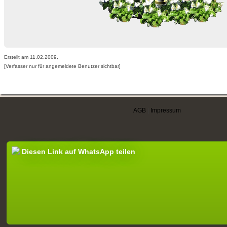
Erstellt am 11.02.2009,
[Verfasser nur für angemeldete Benutzer sichtbar]
AGB
|
Impressum
Diesen Link auf WhatsApp teilen