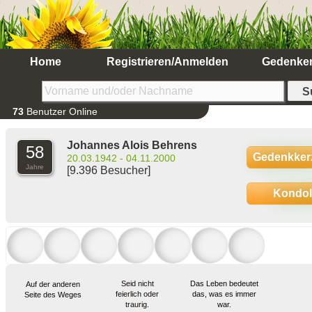
Home
Registrieren/Anmelden
Gedenke
73
Benutzer Online
Johannes Alois Behrens
58
Gedenkker
20.03.1942 - 04.11.2000
Jahre
[9.396 Besucher]
Kondo
Seid nicht
Das Leben bedeutet
Auf der anderen
feierlich oder
das, was es immer
Seite des Weges
traurig.
war.