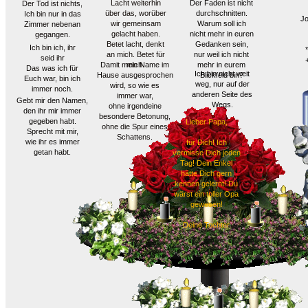
Lacht weiterhin
Der Faden ist nicht
Der Tod ist nichts,
über das, worüber
durchschnitten.
Ich bin nur in das
Jo
wir gemeinsam
Warum soll ich
Zimmer nebenan
gelacht haben.
nicht mehr in euren
gegangen.
Betet lacht, denkt
Gedanken sein,
Ich bin ich, ihr
an mich. Betet für
nur weil ich nicht
seid ihr
Damit mein Name im
mich.
mehr in eurem
Das was ich für
Ich bin nicht weit
Hause ausgesprochen
Blickfeld bin?
Euch war, bin ich
weg, nur auf der
wird, so wie es
immer noch.
anderen Seite des
immer war,
Gebt mir den Namen,
Wegs.
ohne irgendeine
den ihr mir immer
besondere Betonung,
gegeben habt.
Lieber Papa,
ohne die Spur eines
Sprecht mit mir,
Schattens.
wie ihr es immer
für Dich! Ich
getan habt.
vermisse Dich jeden
Tag! Dein Enkel
hätte Dich gern
kennen gelernt! Du
wärst ein toller Opa
gewesen!
Deine Tochter