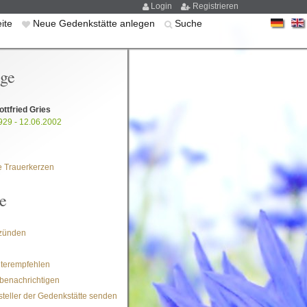
Login
Registrieren
eite
Neue Gedenkstätte anlegen
Suche
ige
ttfried Gries
929 - 12.06.2002
 Trauerkerzen
e
zünden
iterempfehlen
benachrichtigen
steller der Gedenkstätte senden