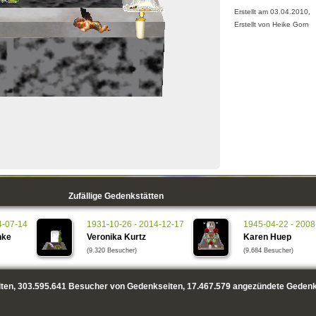
Erstellt am 03.04.2010,
Erstellt von Heike Gorn
Zufällige Gedenkstätten
4-07-14
1931-10-26 - 2014-12-17
1945-04-22 - 2008
nke
Veronika Kurtz
Karen Huep
(9.320 Besucher)
(9.684 Besucher)
ten,
303.595.641
Besucher von Gedenkseiten,
17.467.579
angezündete Gedenk