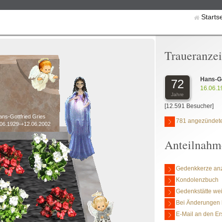
Starts
Traueranze
Hans-Go
72
16.06.1
Jahre
[12.591 Besucher]
ns-Gottfried Gries
781 angezündete
.06.1929-+12.06.2002
Anteilnahm
Gedenkkerze an
Kondolenzbuch
Gedenkstätte we
Bei Änderungen 
E-Mail an den Er