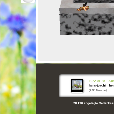
1922-01-28 - 200
hans-joachim he
(9.621 Besucher)
28.130
angelegte Gedenksei