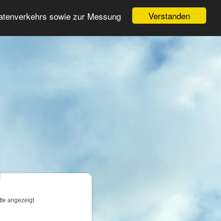
Login
Registrieren
Verstanden
Datenverkehrs sowie zur Messung
Suche
n
tte angezeigt