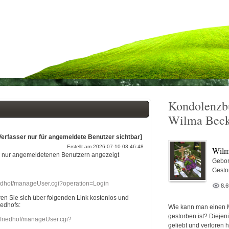
Kondolenzb
Wilma Beck
Verfasser nur für angemeldete Benutzer sichtbar]
Erstellt am 2026-07-10 03:46:48
Wilm
r nur angemeldetenen Benutzern angezeigt
Gebor
Gesto
riedhof/manageUser.cgi?operation=Login
8.
eren Sie sich über folgenden Link kostenlos und
iedhofs:
Wie kann man einen 
gestorben ist? Diejen
nefriedhof/manageUser.cgi?
geliebt und verloren 