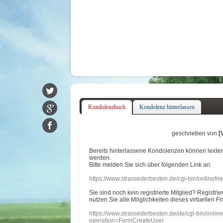
Kondolenzbuch
Kondolenz hinterlassen
geschrieben von
[
Bereits hinterlassene Kondolenzen können leide
werden.
Bitte melden Sie sich über folgenden Link an:
https://www.strassederbesten.de/cgi-bin/onlinef
Sie sind noch kein registrierte Mitglied? Registri
nutzen Sie alle Möglichkeiten dieses virtuellen Fr
https://www.strassederbesten.de/de/cgi-bin/onli
operation=FormCreateUser