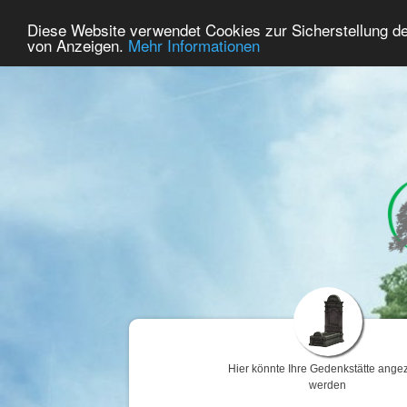
56
Benutzer Online
Diese Website verwendet Cookies zur Sicherstellung d
Home
Premium
Gedenken
von Anzeigen.
Mehr Informationen
Hier könnte Ihre Gedenkstätte angez
werden