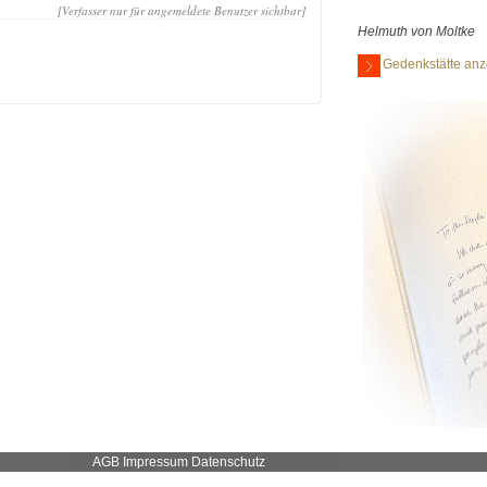
[Verfasser nur für angemeldete Benutzer sichtbar]
Helmuth von Moltke
Gedenkstätte anz
AGB
Impressum
Datenschutz