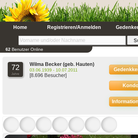
Home
Registrieren/Anmelden
Gedenke
62
Benutzer Online
Wilma Becker
(geb. Hauten)
72
Gedenkke
03.06.1939 - 10.07.2011
Jahre
[8.696 Besucher]
Kondo
Informatio