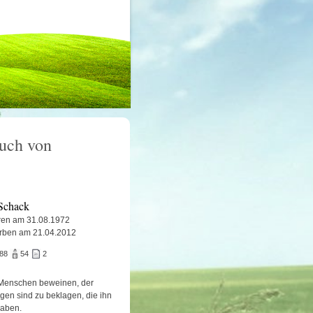
uch von
 Schack
en am 31.08.1972
rben am 21.04.2012
688
54
2
Menschen beweinen, der
igen sind zu beklagen, die ihn
haben.