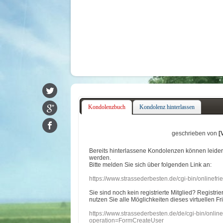
Kondolenzbuch
Kondolenz hinterlassen
geschrieben von
[
Bereits hinterlassene Kondolenzen können leide
werden.
Bitte melden Sie sich über folgenden Link an:
https://www.strassederbesten.de/cgi-bin/onlinef
Sie sind noch kein registrierte Mitglied? Registri
nutzen Sie alle Möglichkeiten dieses virtuellen Fr
https://www.strassederbesten.de/de/cgi-bin/onli
operation=FormCreateUser