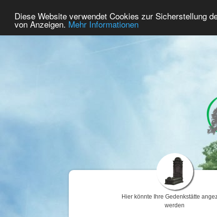
39
Benutzer Online
Diese Website verwendet Cookies zur Sicherstellung d
Home
Premium
Gedenken
von Anzeigen.
Mehr Informationen
Hier könnte Ihre Gedenkstätte angez
werden