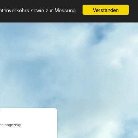
Login
Registrieren
Verstanden
Datenverkehrs sowie zur Messung
Suche
n
tte angezeigt