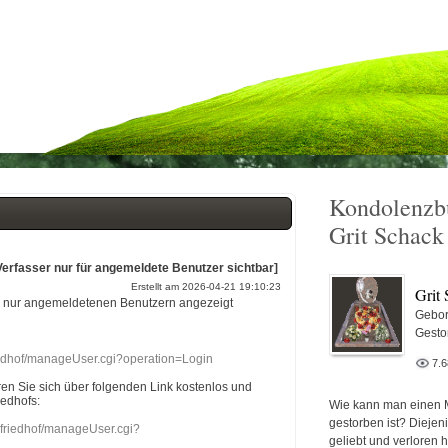
Kondolenzb
Grit Schack
Verfasser nur für angemeldete Benutzer sichtbar]
Erstellt am 2026-04-21 19:10:23
Grit
r nur angemeldetenen Benutzern angezeigt
Gebor
Gesto
riedhof/manageUser.cgi?operation=Login
7.
eren Sie sich über folgenden Link kostenlos und
iedhofs:
Wie kann man einen 
gestorben ist? Diejen
nefriedhof/manageUser.cgi?
geliebt und verloren 