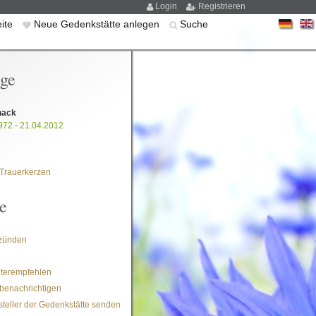
Login
Registrieren
eite
Neue Gedenkstätte anlegen
Suche
ige
hack
972 - 21.04.2012
Trauerkerzen
e
zünden
iterempfehlen
benachrichtigen
steller der Gedenkstätte senden