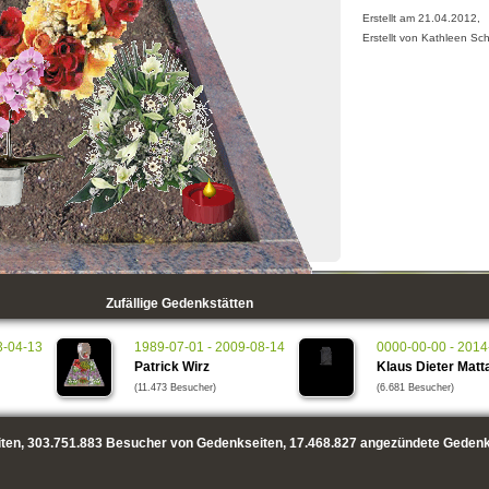
Erstellt am 21.04.2012,
Erstellt von Kathleen Sc
Zufällige Gedenkstätten
3-04-13
1989-07-01 - 2009-08-14
0000-00-00 - 2014
Patrick Wirz
Klaus Dieter Mat
(11.473 Besucher)
(6.681 Besucher)
ten,
303.751.883
Besucher von Gedenkseiten,
17.468.827
angezündete Gedenk