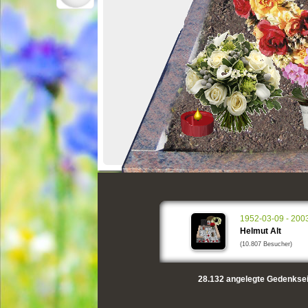
1952-03-09 - 200
Helmut Alt
(10.807 Besucher)
28.132
angelegte Gedenksei