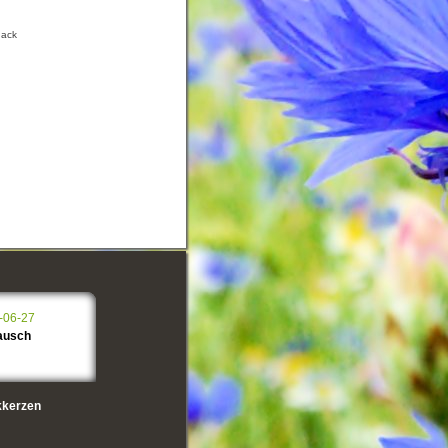
hack
-06-27
tausch
kerzen