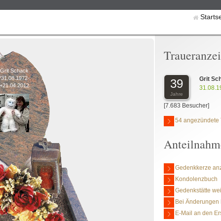
Starts
Traueranze
Grit Schack
*31.08.1972-
Grit Sc
39
+21.04.2012
31.08.1
Jahre
[7.683 Besucher]
54 angezündete 
Anteilnahm
Gedenkkerze an
Kondolenzbuch
Gedenkstätte we
Bei Änderungen 
E-Mail an den Er