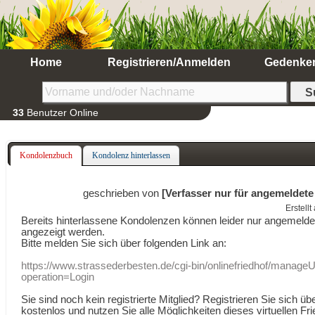
Home
Registrieren/Anmelden
Gedenke
33
Benutzer Online
Kondolenzbuch
Kondolenz hinterlassen
geschrieben von
[Verfasser nur für angemeldete
Erstell
Bereits hinterlassene Kondolenzen können leider nur angemeld
angezeigt werden.
Bitte melden Sie sich über folgenden Link an:
https://www.strassederbesten.de/cgi-bin/onlinefriedhof/manageU
operation=Login
Sie sind noch kein registrierte Mitglied? Registrieren Sie sich üb
kostenlos und nutzen Sie alle Möglichkeiten dieses virtuellen Fri